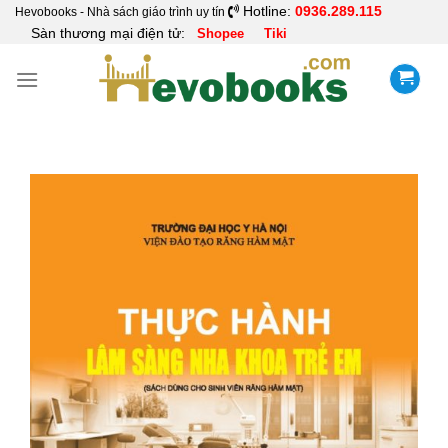
Skip
Hotline:
0936.289.115
Hevobooks - Nhà sách giáo trình uy tín
Sàn thương mại điện tử:
Shopee
Tiki
to
content