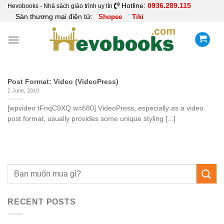
Skip
Hotline:
0936.289.115
Hevobooks - Nhà sách giáo trình uy tín
Sàn thương mại điện tử:
Shopee
Tiki
to
content
Post Format: Video (VideoPress)
2 June, 2010
[wpvideo tFnqC9XQ w=680] VideoPress, especially as a video
post format, usually provides some unique styling [...]
RECENT POSTS