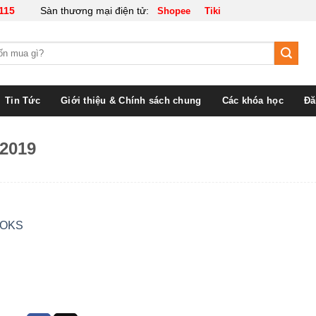
115
Sàn thương mại điện tử:
Shopee
Tiki
Tin Tức
Giới thiệu & Chính sách chung
Các khóa học
Đă
 2019
OOKS