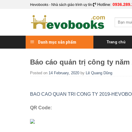
Skip
Hotline:
0936.289.
Hevobooks - Nhà sách giáo trình uy tín
to
content
Search
for:
Danh mục sản phẩm
Trang chủ
Báo cáo quản trị công ty năm
Posted on
14 February, 2020
by
Lê Quang Dũng
BAO CAO QUAN TRI CONG TY 2019-HEVOB
QR Code: