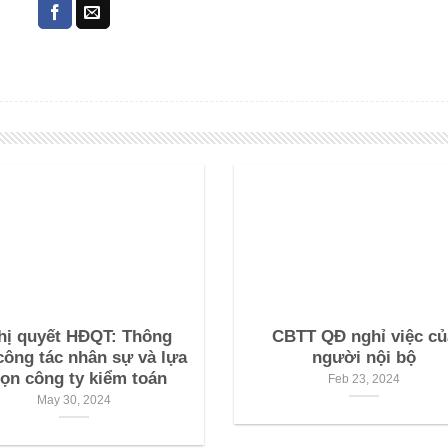
hị quyết HĐQT: Thông
CBTT QĐ nghỉ việc củ
công tác nhân sự và lựa
người nội bộ
ọn công ty kiểm toán
Feb 23, 2024
May 30, 2024