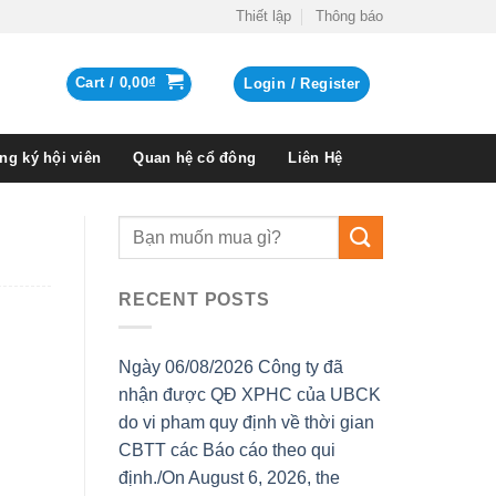
Thiết lập
Thông báo
Cart /
0,00
₫
Login / Register
ng ký hội viên
Quan hệ cổ đông
Liên Hệ
RECENT POSTS
Ngày 06/08/2026 Công ty đã
nhận được QĐ XPHC của UBCK
do vi pham quy định về thời gian
CBTT các Báo cáo theo qui
định./On August 6, 2026, the