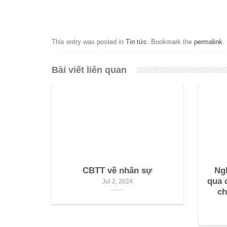
This entry was posted in
Tin tức
. Bookmark the
permalink
.
Bài viết liên quan
CBTT về nhân sự
Ng
qua 
Jul 2, 2024
ch