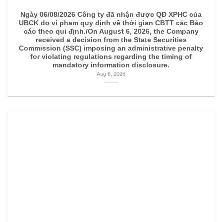
Ngày 06/08/2026 Công ty đã nhận được QĐ XPHC của
UBCK do vi pham quy định về thời gian CBTT các Báo
cáo theo qui định./On August 6, 2026, the Company
received a decision from the State Securities
Commission (SSC) imposing an administrative penalty
for violating regulations regarding the timing of
mandatory information disclosure.
Aug 6, 2026