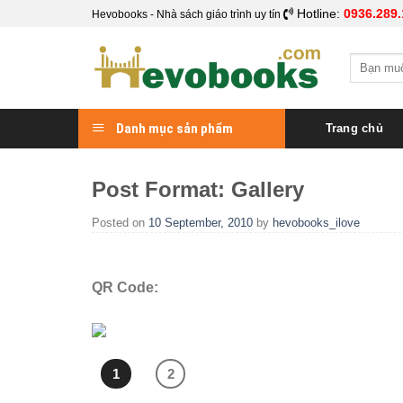
Skip
Hotline:
0936.289.
Hevobooks - Nhà sách giáo trình uy tín
to
content
Search
for:
Danh mục sản phẩm
Trang chủ
Post Format: Gallery
Posted on
10 September, 2010
by
hevobooks_ilove
QR Code:
1
2