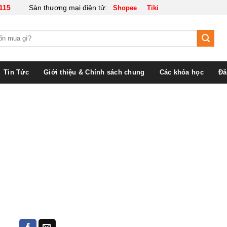
115
Sàn thương mại điện tử:
Shopee
Tiki
Tin Tức
Giới thiệu & Chính sách chung
Các khóa học
Đă