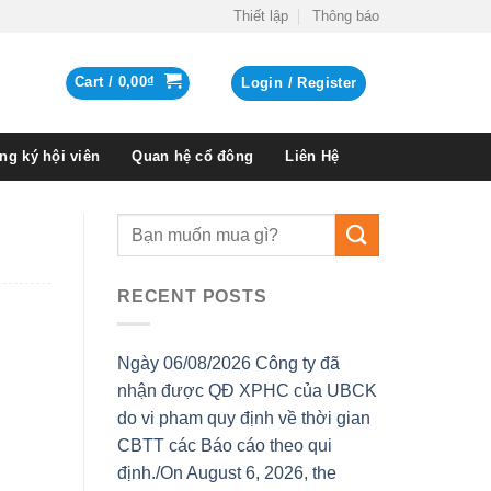
Thiết lập
Thông báo
Cart /
0,00
₫
Login / Register
ng ký hội viên
Quan hệ cổ đông
Liên Hệ
RECENT POSTS
Ngày 06/08/2026 Công ty đã
nhận được QĐ XPHC của UBCK
do vi pham quy định về thời gian
CBTT các Báo cáo theo qui
định./On August 6, 2026, the