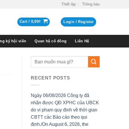
Thiết lập
Thông báo
Cart /
0,00
₫
Login / Register
ng ký hội viên
Quan hệ cổ đông
Liên Hệ
RECENT POSTS
Ngày 06/08/2026 Công ty đã
nhận được QĐ XPHC của UBCK
do vi pham quy định về thời gian
CBTT các Báo cáo theo qui
định./On August 6, 2026, the