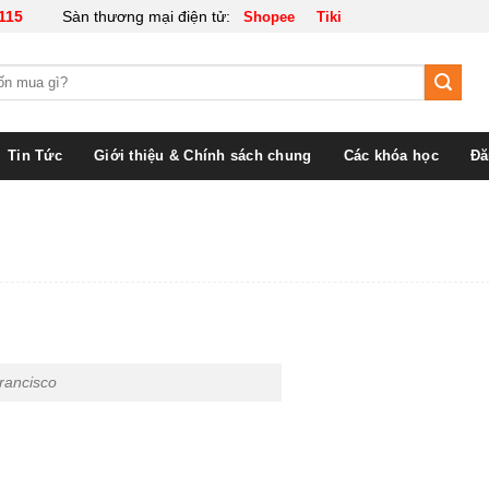
115
Sàn thương mại điện tử:
Shopee
Tiki
Tin Tức
Giới thiệu & Chính sách chung
Các khóa học
Đă
Francisco