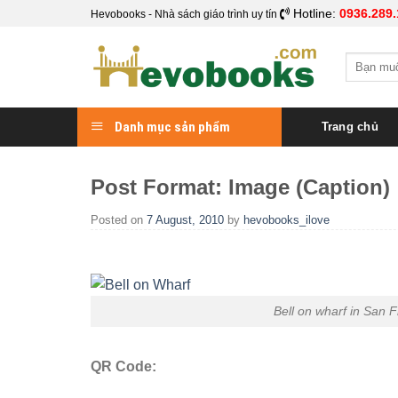
Skip
Hotline:
0936.289.
Hevobooks - Nhà sách giáo trình uy tín
to
content
Search
for:
Danh mục sản phẩm
Trang chủ
Post Format: Image (Caption)
Posted on
7 August, 2010
by
hevobooks_ilove
Bell on wharf in San 
QR Code: