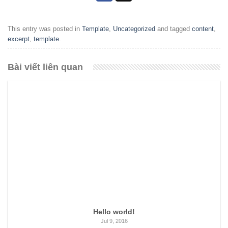
This entry was posted in
Template
,
Uncategorized
and tagged
content
,
excerpt
,
template
.
Bài viết liên quan
Hello world!
Jul 9, 2016