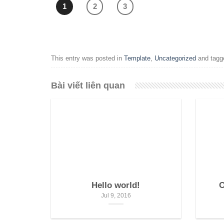
1
2
3
This entry was posted in
Template
,
Uncategorized
and tag
Bài viết liên quan
Hello world!
O
Jul 9, 2016