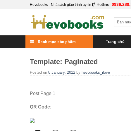
Skip
Hotline:
0936.289.
Hevobooks - Nhà sách giáo trình uy tín
to
content
Search
for:
Danh mục sản phẩm
Trang chủ
Template: Paginated
Posted on
8 January, 2012
by
hevobooks_ilove
Post Page 1
QR Code: