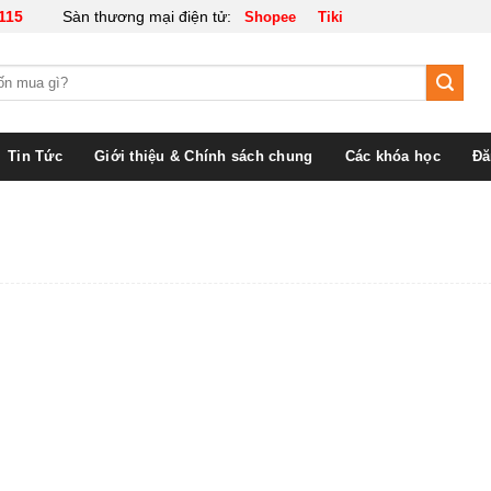
115
Sàn thương mại điện tử:
Shopee
Tiki
Tin Tức
Giới thiệu & Chính sách chung
Các khóa học
Đă