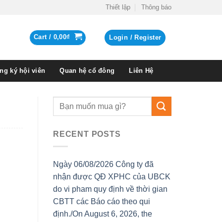
Thiết lập
Thông báo
Cart /
0,00
₫
Login / Register
ng ký hội viên
Quan hệ cổ đông
Liên Hệ
RECENT POSTS
Ngày 06/08/2026 Công ty đã
nhận được QĐ XPHC của UBCK
do vi pham quy định về thời gian
CBTT các Báo cáo theo qui
định./On August 6, 2026, the