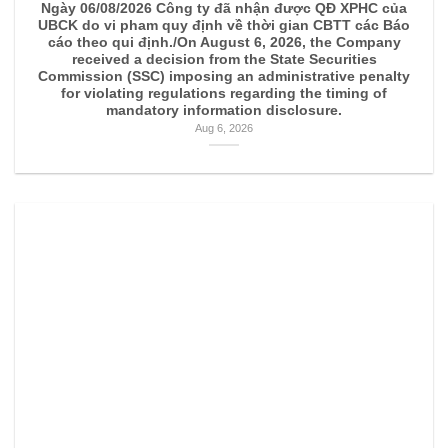
Ngày 06/08/2026 Công ty đã nhận được QĐ XPHC của
UBCK do vi pham quy định về thời gian CBTT các Báo
cáo theo qui định./On August 6, 2026, the Company
received a decision from the State Securities
Commission (SSC) imposing an administrative penalty
for violating regulations regarding the timing of
mandatory information disclosure.
Aug 6, 2026