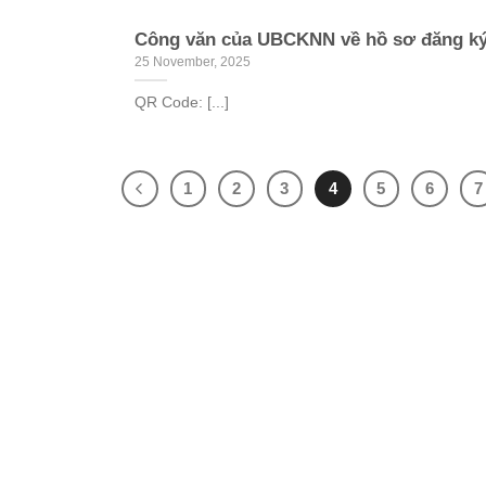
Công văn của UBCKNN về hồ sơ đăng ký 
25 November, 2025
QR Code: [...]
1
2
3
4
5
6
7