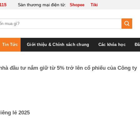
115
Sàn thương mại điện tử:
Shopee
Tiki
Tin Tức
Giới thiệu & Chính sách chung
Các khóa học
Đă
nhà đầu tư nắm giữ từ 5% trở lên cổ phiếu của Công ty
iêng lẻ 2025