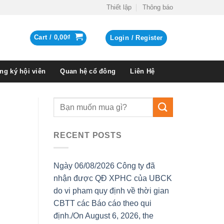
Thiết lập
Thông báo
Cart /
0,00
₫
Login / Register
ng ký hội viên
Quan hệ cổ đông
Liên Hệ
RECENT POSTS
Ngày 06/08/2026 Công ty đã
nhận được QĐ XPHC của UBCK
do vi pham quy định về thời gian
CBTT các Báo cáo theo qui
định./On August 6, 2026, the