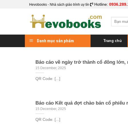
Skip
Hotline:
0936.289.
Hevobooks - Nhà sách giáo trình uy tín
to
content
Search
for:
Danh mục sản phẩm
Trang chủ
Báo cáo về ngày trở thành cổ đông lớn, 
15 December, 2025
QR Code: [...]
Báo cáo Kết quả đợt chào bán cổ phiếu r
15 December, 2025
QR Code: [...]