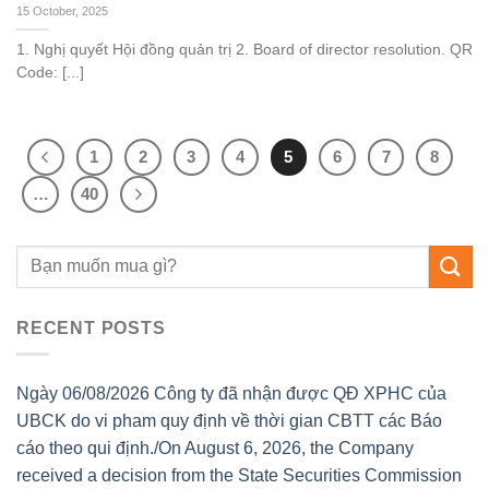
15 October, 2025
1. Nghị quyết Hội đồng quản trị 2. Board of director resolution. QR
Code: [...]
1
2
3
4
5
6
7
8
…
40
RECENT POSTS
Ngày 06/08/2026 Công ty đã nhận được QĐ XPHC của
UBCK do vi pham quy định về thời gian CBTT các Báo
cáo theo qui định./On August 6, 2026, the Company
received a decision from the State Securities Commission