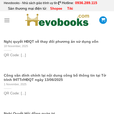
Skip
Hotline:
0936.289.115
Hevobooks - Nhà sách giáo trình uy tín
Sàn thương mại điện tử:
Shopee
Tiki
to
content
Nghị quyết HĐQT về thay đổi phương án sử dụng vốn
18 November, 2025
QR Code: [...]
Công văn đính chính lại nội dung công bố thông tin tại Tờ
trình 94TTr/HĐQT ngày 13/06/2025
1 November, 2025
QR Code: [...]
Nghị Quyết Hội đồng quản trị