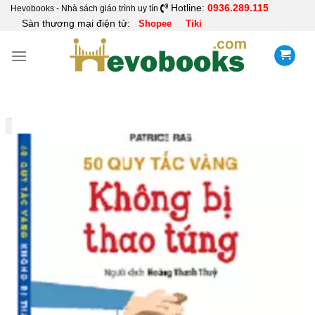
Skip
Hotline:
0936.289.115
Hevobooks - Nhà sách giáo trình uy tín
Sàn thương mại điện tử:
Shopee
Tiki
to
content