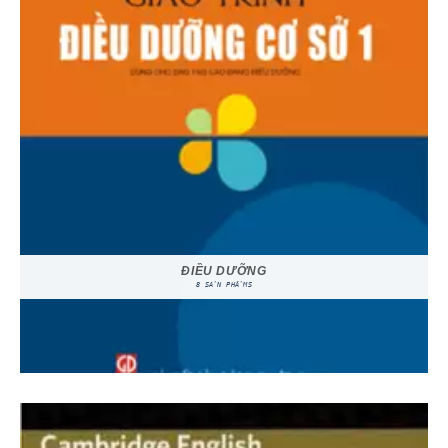
ĐIỀU DƯỠNG
8 SẢN PHẨMS