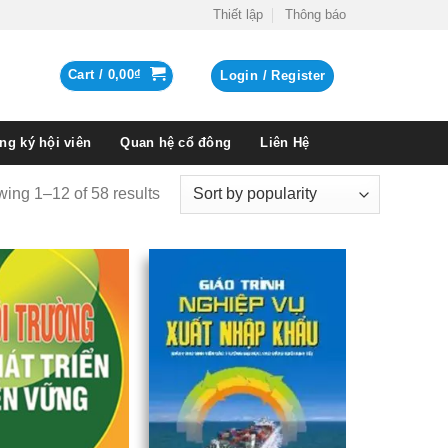
Thiết lập
Thông báo
Cart /
0,00
₫
Login / Register
ng ký hội viên
Quan hệ cổ đông
Liên Hệ
ing 1–12 of 58 results