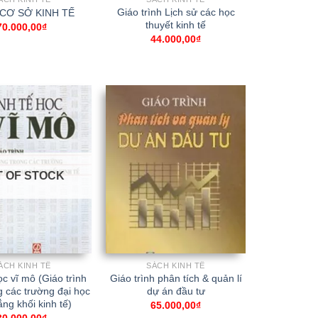
Giáo trình Lịch sử các học
CƠ SỞ KINH TẾ
thuyết kinh tế
70.000,00
₫
44.000,00
₫
T OF STOCK
ÁCH KINH TẾ
SÁCH KINH TẾ
ọc vĩ mô (Giáo trình
Giáo trình phân tích & quản lí
g các trường đại học
dự án đầu tư
ng khối kinh tế)
65.000,00
₫