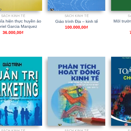
SÁCH KINH TẾ
SÁCH KINH TẾ
S
ĩa hiện thực huyền ảo
MôI trườn
Giáo trình Địa – kinh tế
riel Garcia Marquez
100.000,00
₫
36.000,00
₫
SÁCH KINH TẾ
SÁCH KINH TẾ
S