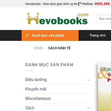
Skip
Hotline:
0936.289.
Hevobooks - Nhà sách giáo trình uy tín
to
content
Search
for:
Danh mục sản phẩm
Trang chủ
HOME
/
SÁCH KINH TẾ
DANH MỤC SẢN PHẨM
Điều dưỡng
Khuyến mãi
Miscellaneous
Sách