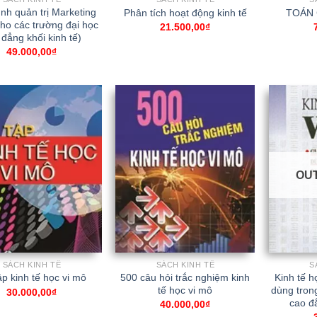
ình quản trị Marketing
Phân tích hoạt động kinh tế
TOÁN 
ho các trường đại học
21.500,00
₫
 đẳng khối kinh tế)
49.000,00
₫
OU
SÁCH KINH TẾ
SÁCH KINH TẾ
S
500 câu hỏi trắc nghiệm kinh
Kinh tế h
ập kinh tế học vi mô
tế học vi mô
dùng tron
30.000,00
₫
cao đẳ
40.000,00
₫