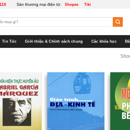
115
Sàn thương mại điện tử:
Shopee
Tiki
Tin Tức
Giới thiệu & Chính sách chung
Các khóa học
Đă
Show