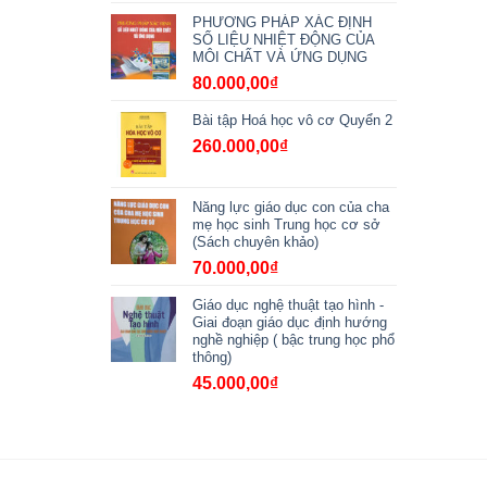
PHƯƠNG PHÁP XÁC ĐỊNH
SỐ LIỆU NHIỆT ĐỘNG CỦA
MÔI CHẤT VÀ ỨNG DỤNG
80.000,00
₫
Bài tập Hoá học vô cơ Quyển 2
260.000,00
₫
Năng lực giáo dục con của cha
mẹ học sinh Trung học cơ sở
(Sách chuyên khảo)
70.000,00
₫
Giáo dục nghệ thuật tạo hình -
Giai đoạn giáo dục định hướng
nghề nghiệp ( bậc trung học phổ
thông)
45.000,00
₫