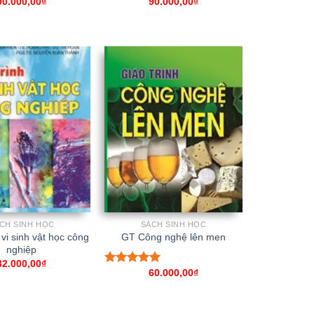
90.000,00
₫
90.000,00
₫
CH SINH HỌC
SÁCH SINH HỌC
 vi sinh vật học công
GT Công nghệ lên men
nghiệp
32.000,00
₫
60.000,00
₫
Rated
5.00
out of 5