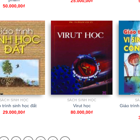
25.000,00
₫
50.000,00
₫
SÁCH SINH HỌC
SÁCH SINH HỌC
SÁ
Giáo trình
 trình sinh học đất
Virut học
29.000,00
₫
80.000,00
₫