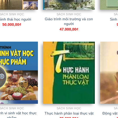
SÁCH SINH HỌC
SÁCH SINH HỌC
SÁ
Giáo trình môi trường và con
inh thái học người
Sinh 
người
50.000,00
₫
47.000,00
₫
SÁCH SINH HỌC
SÁCH SINH HỌC
SÁ
nh vi sinh vật học thực
Thực hành phân loại thực vật
Động vật
phẩm