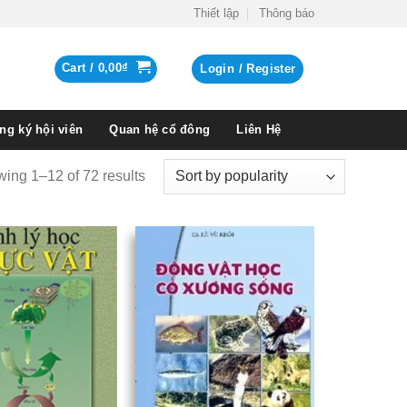
Thiết lập
Thông báo
Cart /
0,00
₫
Login / Register
ng ký hội viên
Quan hệ cổ đông
Liên Hệ
ing 1–12 of 72 results