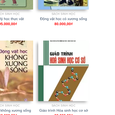
CH SINH HỌC
SÁCH SINH HỌC
lý học thực vật
Động vật học có xương sống
95.000,00
₫
80.000,00
₫
CH SINH HỌC
SÁCH SINH HỌC
 không xương sống
Giáo trình Hóa sinh học cơ sở