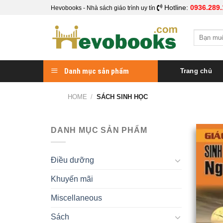
Skip
Hotline:
0936.289.
Hevobooks - Nhà sách giáo trình uy tín
to
content
Search
for:
Danh mục sản phẩm
Trang chủ
HOME
/
SÁCH SINH HỌC
DANH MỤC SẢN PHẨM
Điều dưỡng
Khuyến mãi
Miscellaneous
Sách