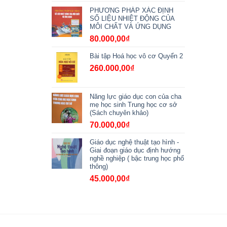
PHƯƠNG PHÁP XÁC ĐỊNH
SỐ LIỆU NHIỆT ĐỘNG CỦA
MÔI CHẤT VÀ ỨNG DỤNG
80.000,00
₫
Bài tập Hoá học vô cơ Quyển 2
260.000,00
₫
Năng lực giáo dục con của cha
mẹ học sinh Trung học cơ sở
(Sách chuyên khảo)
70.000,00
₫
Giáo dục nghệ thuật tạo hình -
Giai đoạn giáo dục định hướng
nghề nghiệp ( bậc trung học phổ
thông)
45.000,00
₫