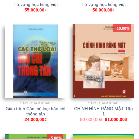
Từ vựng học tiếng việt
Từ vựng học tiếng việt
55.000,00
₫
50.000,00
₫
- 10.00%
SÁCH THAM KHẢO
SÁCH THAM KHẢO
Giáo trình Các thể loại báo chí
CHỈNH HÌNH RĂNG MẶT Tập
thông tấn
1
24.000,00
₫
90.000,00
₫
81.000,00
₫
- 5.00%