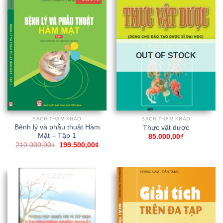
OUT OF STOCK
SÁCH THAM KHẢO
SÁCH THAM KHẢO
Bệnh lý và phẫu thuật Hàm
Thực vật dược
Mặt – Tập 1
85.000,00
₫
210.000,00
₫
199.500,00
₫