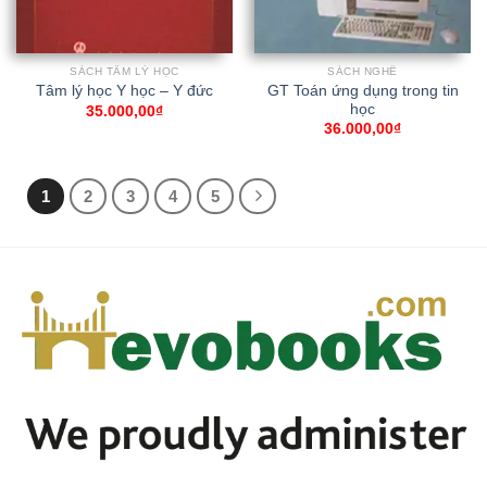
SÁCH TÂM LÝ HỌC
SÁCH NGHỀ
GT Toán ứng dụng trong tin
Tâm lý học Y học – Y đức
học
35.000,00
₫
36.000,00
₫
1
2
3
4
5