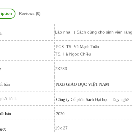
ription
Reviews (0)
Lão nha ( Sách dùng cho sinh viên răn
ch
PGS. TS. Vũ Mạnh Tuấn
TS. Hà Ngọc Chiều
7X783
h
ất bản
NXB GIÁO DỤC VIỆT NAM
 phát hành
Công ty Cổ phần Sách Đại học – Dạy nghề
ất bản
2020
19x 27
hước