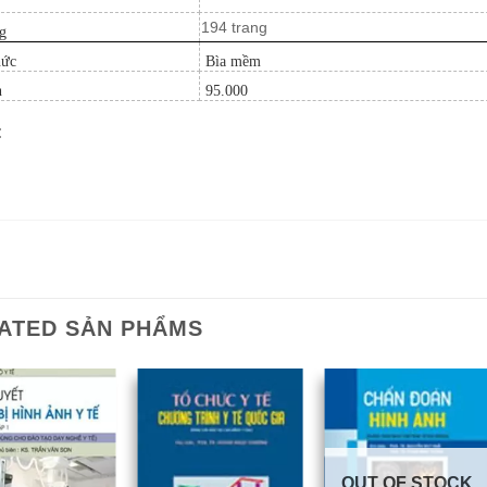
194 trang
g
hức
Bìa mềm
n
95.000
:
ATED SẢN PHẨMS
OUT OF STOCK