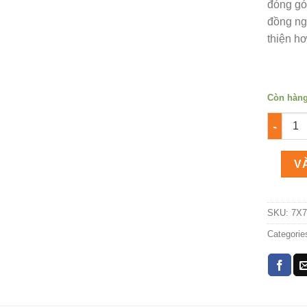
đóng gó
đồng ng
thiện hơ
Còn hàn
Lão nha
V
SKU:
7X7
Categorie