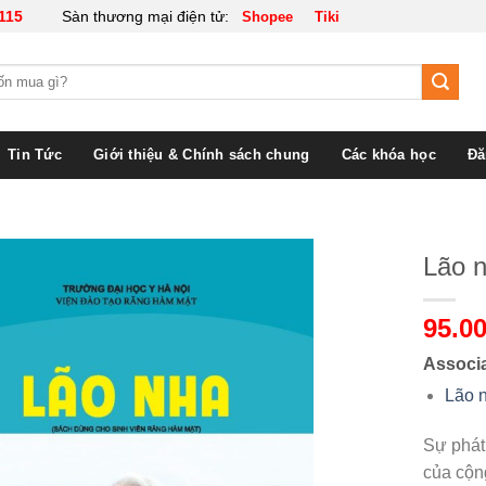
115
Sàn thương mại điện tử:
Shopee
Tiki
Tin Tức
Giới thiệu & Chính sách chung
Các khóa học
Đă
Lão 
95.00
Associ
Lão 
Sự phát 
của cộn