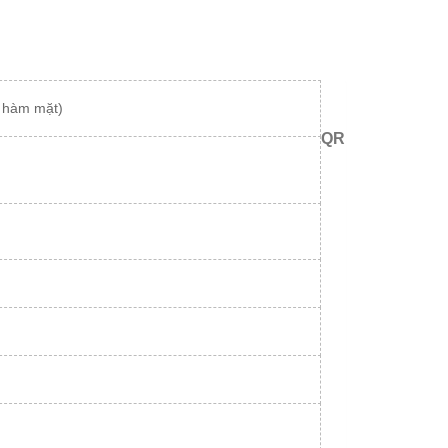
g hàm mặt)
QR