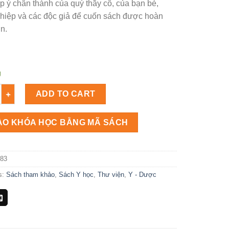
p ý chân thành của quý thầy cô, của bạn bè,
hiệp và các độc giả để cuốn sách được hoàn
n.
g
 Số lượng
ADD TO CART
ÀO KHÓA HỌC BẰNG MÃ SÁCH
83
s:
Sách tham khảo
,
Sách Y học
,
Thư viện
,
Y - Dược