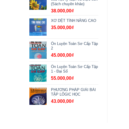
(Sách chuyên khảo)
38.000,00
₫
XƠ DỆT TÍNH NĂNG CAO
35.000,00
₫
Ôn Luyện Toán Sơ Cấp Tập
2
45.000,00
₫
Ôn Luyện Toán Sơ Cấp Tập
1 - Đại Số
55.000,00
₫
PHƯƠNG PHÁP GIẢI BÀI
TẬP LÔGIC HỌC
43.000,00
₫