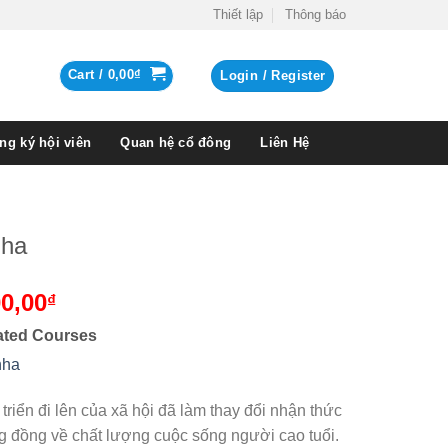
Thiết lập
Thông báo
Cart /
0,00
₫
Login / Register
ng ký hội viên
Quan hệ cổ đông
Liên Hệ
nha
0,00
₫
ated Courses
nha
triển đi lên của xã hội đã làm thay đổi nhận thức
g đồng về chất lượng cuộc sống người cao tuổi.