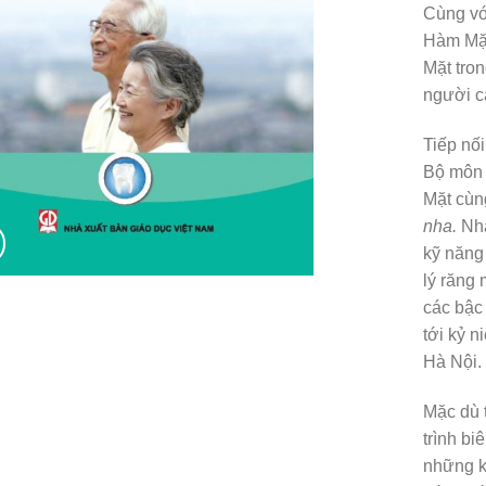
Cùng vớ
Hàm Mặt
Mặt tron
người ca
Tiếp nối
Bộ môn 
Mặt cùn
nha.
Nhằ
kỹ năng 
lý răng 
các bậc
tới kỷ 
Hà Nội.
Mặc dù t
trình b
những k