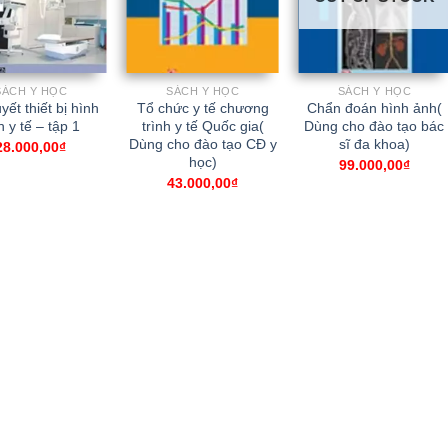
SÁCH Y HỌC
SÁCH Y HỌC
SÁCH Y HỌC
yết thiết bị hình
Tổ chức y tế chương
Chẩn đoán hình ảnh(
 y tế – tập 1
trình y tế Quốc gia(
Dùng cho đào tạo bác
Dùng cho đào tạo CĐ y
sĩ đa khoa)
28.000,00
₫
học)
99.000,00
₫
43.000,00
₫