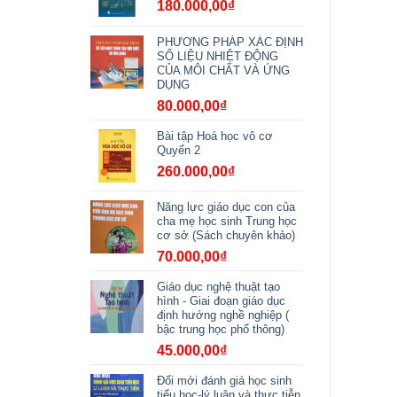
180.000,00
₫
PHƯƠNG PHÁP XÁC ĐỊNH
SỐ LIỆU NHIỆT ĐỘNG
CỦA MÔI CHẤT VÀ ỨNG
DỤNG
80.000,00
₫
Bài tập Hoá học vô cơ
Quyển 2
260.000,00
₫
Năng lực giáo dục con của
cha mẹ học sinh Trung học
cơ sở (Sách chuyên khảo)
70.000,00
₫
Giáo dục nghệ thuật tạo
hình - Giai đoạn giáo dục
định hướng nghề nghiệp (
bậc trung học phổ thông)
45.000,00
₫
Đổi mới đánh giá học sinh
tiểu học-lý luận và thực tiễn