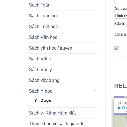
Sách Toán
Số tran
Sách Toán học
Hình t
Giá bá
Sách Triết học
Code
Sách Văn học
Sách văn học / truyện
Sách Vật lí
Sách Vật lý
Sách xây dựng
REL
Sách Y học
Y - Dược
Sách y- Răng Hàm Mặt
Tham khảo về sách giáo dục
OUT OF STOCK