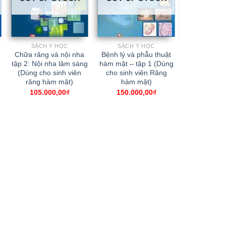
SÁCH Y HỌC
SÁCH Y HỌC
SÁCH 
Chữa răng và nội nha
Bệnh lý và phẫu thuật
Lý thuyết th
tập 2: Nội nha lâm sàng
hàm mặt – tập 1 (Dùng
ảnh y tế
(Dùng cho sinh viên
cho sinh viên Răng
22.00
răng hàm mặt)
hàm mặt)
105.000,00
₫
150.000,00
₫