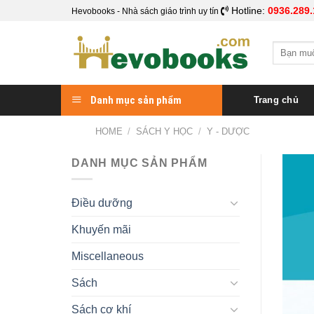
Skip
Hotline:
0936.289.
Hevobooks - Nhà sách giáo trình uy tín
to
content
Search
for:
Danh mục sản phẩm
Trang chủ
HOME
/
SÁCH Y HỌC
/
Y - DƯỢC
DANH MỤC SẢN PHẨM
Điều dưỡng
Khuyến mãi
Miscellaneous
Sách
Sách cơ khí