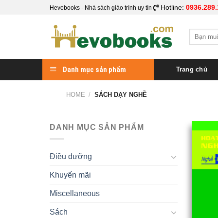
Skip
Hotline:
0936.289.
Hevobooks - Nhà sách giáo trình uy tín
to
content
Search
for:
Danh mục sản phẩm
Trang chủ
HOME
/
SÁCH DẠY NGHỀ
DANH MỤC SẢN PHẨM
Điều dưỡng
Khuyến mãi
Miscellaneous
Sách