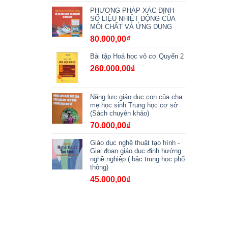
PHƯƠNG PHÁP XÁC ĐỊNH
SỐ LIỆU NHIỆT ĐỘNG CỦA
MÔI CHẤT VÀ ỨNG DỤNG
80.000,00
₫
Bài tập Hoá học vô cơ Quyển 2
260.000,00
₫
Năng lực giáo dục con của cha
mẹ học sinh Trung học cơ sở
(Sách chuyên khảo)
70.000,00
₫
Giáo dục nghệ thuật tạo hình -
Giai đoạn giáo dục định hướng
nghề nghiệp ( bậc trung học phổ
thông)
45.000,00
₫