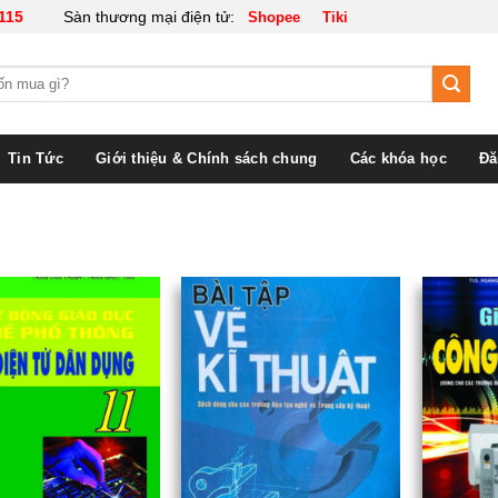
115
Sàn thương mại điện tử:
Shopee
Tiki
Tin Tức
Giới thiệu & Chính sách chung
Các khóa học
Đă