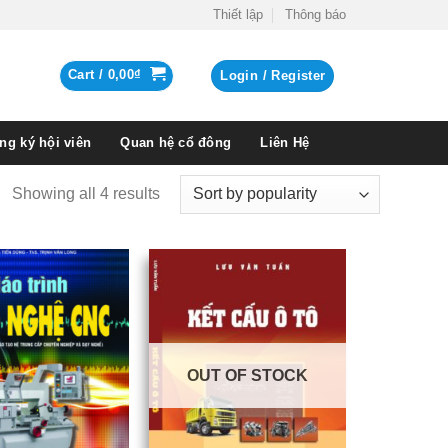
Thiết lập
Thông báo
Cart /
0,00
₫
Login / Register
ng ký hội viên
Quan hệ cổ đông
Liên Hệ
Showing all 4 results
OUT OF STOCK