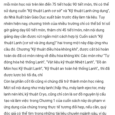
mỗi môn học nói trên lên đến 75 tiết hoặc 90 tiết môn, thì có thể
sử dụng cuốn “Kỹ thuật Lạnh cơ sở” và “Kỹ thuật Lạnh ứng dụng”,
do Nhà Xuất bản Giáo Dục xuất bản trước đây làm tài liệu. Tuy
nhiên hiện nay, chương trình của nhiều trường chỉ có thể bố trí số
giờ giảng dạy 60 tiết môn, thậm chí 45 tiết/môn, nên nội dung
giảng dạy cần được rút ngắn một cách hợp lý. Cuốn sách “Kỹ
thuật Lạnh (cơ sở và ứng dụng)” hai trong một này đáp ứng nhu
cầu đó. Chương “Kỹ thuật điều hòa không khí”, được cắt bỏ hoàn
toàn do đã có môn riêng về điều hòa không khí. Các môn như “Tự
động hóa hệ thống Lạnh”, “Vật liệu kỹ thuật Nhiệt Lạnh”, “Đồ án
Môn học Kỹ thuật Lạnh”, “Kỹ thuật an toàn hệ thống Lạnh”,, thì đã
được lược bỏ tối đa, chỉ
Còn lại phần cốt lõi cũng vì chúng đã trở thành môn học riêng.
Một số nội dung như máy lạnh | hấp thụ, máy lạnh ejector, máy
lạnh nén khí, kỹ thuật Cryo, cũng chỉ còn là sơ đồ nguyên lý cấu
tạo và làm việc trong Chương 1 của cuốn sách này do phạm vi
ứng dụng của chúng trong thực tế tương đối hẹp, nếu cần, quý
độc giả có thể tìm trong những tài liệu chuyên ngành sâu, ví dụ