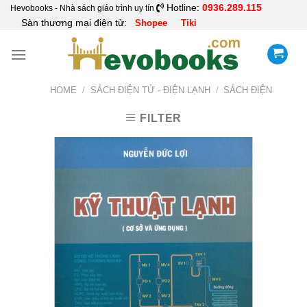
Skip
Hotline:
0936.289.115
Hevobooks - Nhà sách giáo trình uy tín
Sàn thương mại điện tử:
Shopee
Tiki
to
content
HOME
/
SÁCH ĐIỆN TỬ - ĐIỆN LẠNH
/
SÁCH ĐIỆN
FILTER