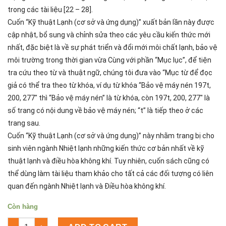
trong các tài liệu [22 – 28].
Cuốn “Kỹ thuật Lạnh (cơ sở và ứng dụng)” xuất bản lần này được
cập nhật, bổ sung và chỉnh sửa theo các yêu cầu kiến thức mới
nhất, đặc biệt là về sự phát triển và đổi mới môi chất lạnh, bảo vệ
môi trường trong thời gian vừa Cùng với phần “Mục lục”, để tiện
tra cứu theo từ và thuật ngữ, chúng tôi đưa vào “Mục từ để đọc
giả có thể tra theo từ khóa, ví dụ từ khóa “Bảo vệ máy nén 197t,
200, 277″ thì “Bảo vệ máy nén” là từ khóa, còn 197t, 200, 277″ là
số trang có nội dung về bảo vệ máy nén; “t” là tiếp theo ở các
trang sau.
Cuốn “Kỹ thuật Lạnh (cơ sở và ứng dụng)” này nhằm trang bị cho
sinh viên ngành Nhiệt lạnh những kiến thức cơ bản nhất về kỹ
thuật lạnh và điều hòa không khí. Tuy nhiên, cuốn sách cũng có
thể dùng làm tài liệu tham khảo cho tất cả các đối tượng có liên
quan đến ngành Nhiệt lạnh và Điều hòa không khí.
Còn hàng
Kỹ Thuật Lạnh (Cơ Sở Và Ứng Dụng) Số lượng