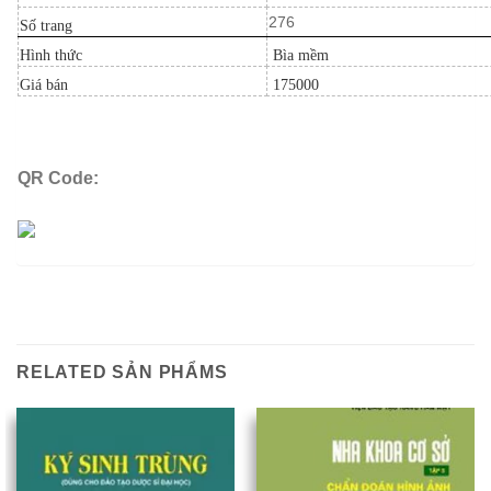
276
Số trang
Hình thức
Bìa mềm
Giá bán
175000
QR Code:
RELATED SẢN PHẨMS