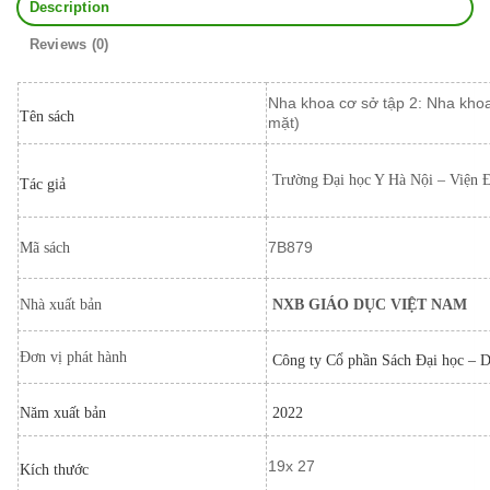
Description
Reviews (0)
Nha khoa cơ sở tập 2: Nha khoa
Tên sách
mặt)
Trường Đại học Y Hà Nội – Viện
Tác giả
7B879
Mã sách
Nhà xuất bản
NXB GIÁO DỤC VIỆT NAM
Đơn vị phát hành
Công ty Cổ phần Sách Đại học – 
Năm xuất bản
2022
19x 27
Kích thước