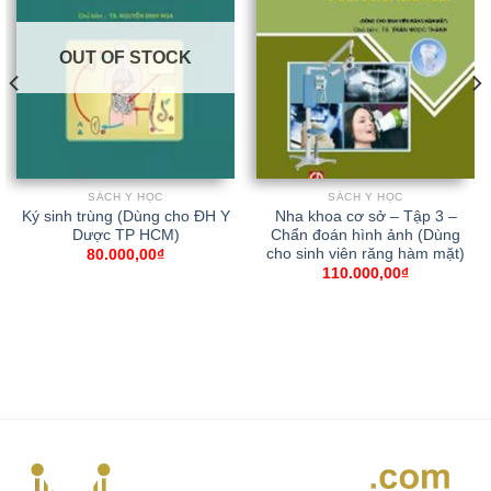
OUT OF STOCK
SÁCH Y HỌC
SÁCH Y HỌC
Ký sinh trùng (Dùng cho ĐH Y
Nha khoa cơ sở – Tập 3 –
Dược TP HCM)
Chẩn đoán hình ảnh (Dùng
cho sinh viên răng hàm mặt)
80.000,00
₫
110.000,00
₫