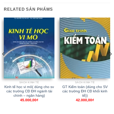
RELATED SẢN PHẨMS
SÁCH KINH TẾ
SÁCH KINH TẾ
Kinh tế học vi mô( dùng cho sv
GT Kiểm toán (dùng cho SV
các trường CĐ ĐH ngành tài
các trường ĐH CĐ khối kinh
chính – ngân hàng)
tế))
45.000,00
₫
42.000,00
₫