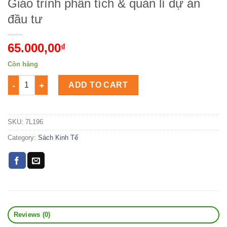
Giáo trình phân tích & quản lí dự án
đầu tư
65.000,00
₫
Còn hàng
Giáo trình phân tích & quản lí dự án đầu tư Số lượng
ADD TO CART
SKU:
7L196
Category:
Sách Kinh Tế
Reviews (0)