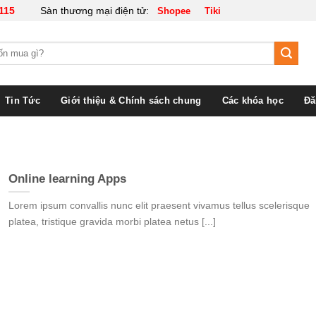
115
Sàn thương mại điện tử:
Shopee
Tiki
Tin Tức
Giới thiệu & Chính sách chung
Các khóa học
Đă
Online learning Apps
Lorem ipsum convallis nunc elit praesent vivamus tellus scelerisque
platea, tristique gravida morbi platea netus [...]