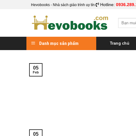
Skip
Hotline:
0936.289.
Hevobooks - Nhà sách giáo trình uy tín
to
content
Search
for:
Danh mục sản phẩm
Trang chủ
05
Feb
05