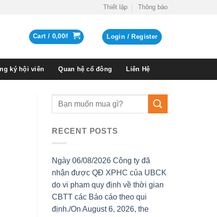
Thiết lập
Thông báo
Cart /
0,00
₫
Login / Register
ng ký hội viên
Quan hệ cổ đông
Liên Hệ
RECENT POSTS
Ngày 06/08/2026 Công ty đã
nhận được QĐ XPHC của UBCK
do vi pham quy định về thời gian
CBTT các Báo cáo theo qui
định./On August 6, 2026, the