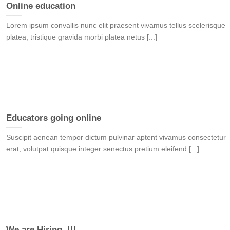
Online education
Lorem ipsum convallis nunc elit praesent vivamus tellus scelerisque
platea, tristique gravida morbi platea netus [...]
Educators going online
Suscipit aenean tempor dictum pulvinar aptent vivamus consectetur
erat, volutpat quisque integer senectus pretium eleifend [...]
We are Hiring..!!!