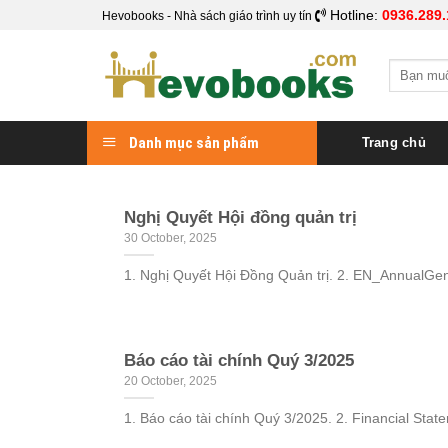
Skip
Hotline:
0936.289.
Hevobooks - Nhà sách giáo trình uy tín
to
content
Search
for:
Danh mục sản phẩm
Trang chủ
Nghị Quyết Hội đồng quản trị
30 October, 2025
1. Nghị Quyết Hội Đồng Quản trị. 2. EN_AnnualGen
Báo cáo tài chính Quý 3/2025
20 October, 2025
1. Báo cáo tài chính Quý 3/2025. 2. Financial Statem