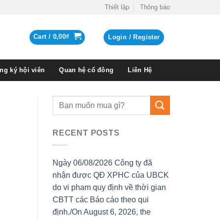
Thiết lập
Thông báo
Cart /
0,00
₫
Login / Register
ng ký hội viên
Quan hệ cổ đông
Liên Hệ
RECENT POSTS
Ngày 06/08/2026 Công ty đã
nhận được QĐ XPHC của UBCK
do vi pham quy định về thời gian
CBTT các Báo cáo theo qui
định./On August 6, 2026, the