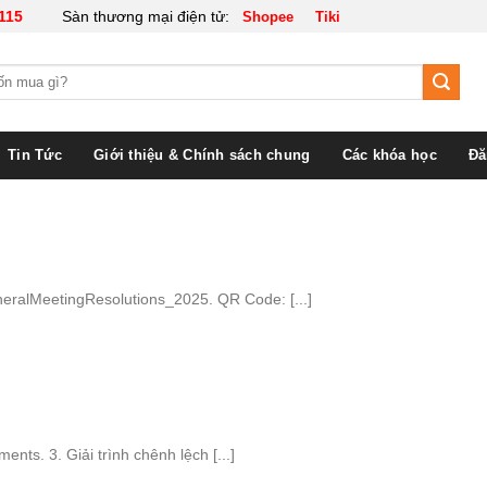
115
Sàn thương mại điện tử:
Shopee
Tiki
Tin Tức
Giới thiệu & Chính sách chung
Các khóa học
Đă
eralMeetingResolutions_2025. QR Code: [...]
ents. 3. Giải trình chênh lệch [...]