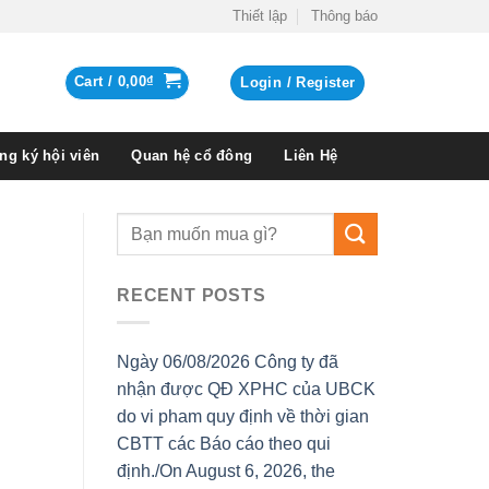
Thiết lập
Thông báo
Cart /
0,00
₫
Login / Register
ng ký hội viên
Quan hệ cổ đông
Liên Hệ
RECENT POSTS
Ngày 06/08/2026 Công ty đã
nhận được QĐ XPHC của UBCK
do vi pham quy định về thời gian
CBTT các Báo cáo theo qui
định./On August 6, 2026, the