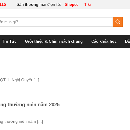
115
Sàn thương mại điện tử:
Shopee
Tiki
Tin Tức
Giới thiệu & Chính sách chung
Các khóa học
Đă
QT 1. Nghị Quyết [...]
ông thường niên năm 2025
g thường niên năm [...]