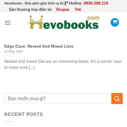
Skip
Hotline:
0936.289.115
Hevobooks - Nhà sách giáo trình uy tín
Sàn thương mại điện tử:
Shopee
Tiki
to
content
Edge Case: Nested And Mixed Lists
15 May, 2009
Nested and mixed lists are an interesting beast. It’s a corner case
to make sure [...]
RECENT POSTS