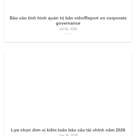
Báo cáo tình hinh quản trị bán niên/Report on corporate
governance
Jul 30, 2026
Lựa chọn đơn vị kiểm toán báo cáo tài chính năm 2026
Jun 26, 2026