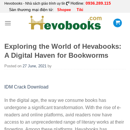
Skip
Hotline:
0936.289.115
Hevobooks - Nhà sách giáo trình uy tín
Sàn thương mại điện tử:
Shopee
Tiki
to
content
Exploring the World of Hevabooks:
A Digital Haven for Bookworms
Posted on
27 June, 2021
by
IDM Crack Download
In the digital age, the way we consume books has
undergone a significant transformation. With the rise of e-
readers and online platforms, avid readers now have
access to an unprecedented range of literary works at their
fingertips. Among these platforms, Hevabooks has