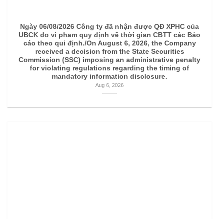
Ngày 06/08/2026 Công ty đã nhận được QĐ XPHC của
UBCK do vi pham quy định về thời gian CBTT các Báo
cáo theo qui định./On August 6, 2026, the Company
received a decision from the State Securities
Commission (SSC) imposing an administrative penalty
for violating regulations regarding the timing of
mandatory information disclosure.
Aug 6, 2026