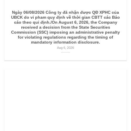
Ngày 06/08/2026 Công ty đã nhận được QĐ XPHC của
UBCK do vi pham quy định về thời gian CBTT các Báo
cáo theo qui định./On August 6, 2026, the Company
received a decision from the State Securities
Commission (SSC) imposing an administrative penalty
for violating regulations regarding the timing of
mandatory information disclosure.
Aug 6, 2026