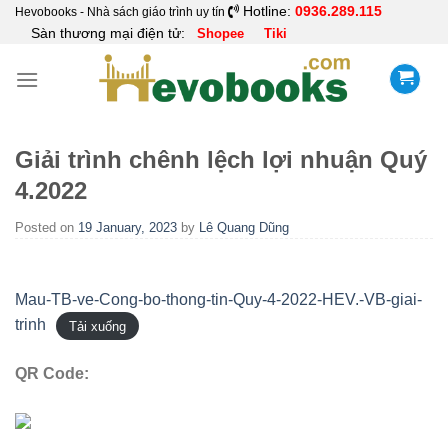
Skip
Hotline:
0936.289.115
Hevobooks - Nhà sách giáo trình uy tín
Sàn thương mại điện tử:
Shopee
Tiki
to
content
Giải trình chênh lệch lợi nhuận Quý
4.2022
Posted on
19 January, 2023
by
Lê Quang Dũng
Mau-TB-ve-Cong-bo-thong-tin-Quy-4-2022-HEV.-VB-giai-
trinh
Tải xuống
QR Code: