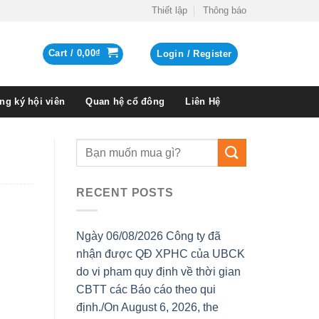
Thiết lập
Thông báo
Cart /
0,00
₫
Login / Register
ng ký hội viên
Quan hệ cổ đông
Liên Hệ
RECENT POSTS
Ngày 06/08/2026 Công ty đã
nhận được QĐ XPHC của UBCK
do vi pham quy định về thời gian
CBTT các Báo cáo theo qui
định./On August 6, 2026, the