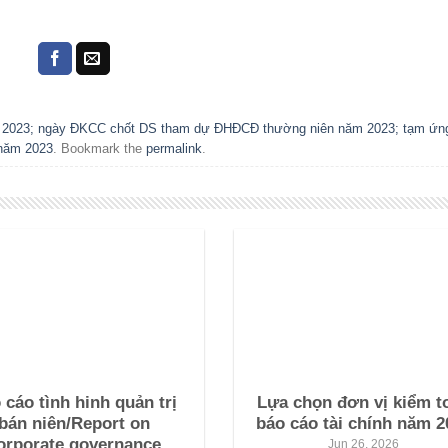
h 2023; ngày ĐKCC chốt DS tham dự ĐHĐCĐ thường niên năm 2023; tạm ứn
 năm 2023
. Bookmark the
permalink
.
 cáo tình hinh quản trị
Lựa chọn đơn vị kiểm t
bán niên/Report on
báo cáo tài chính năm 2
orporate governance
Jun 26, 2026