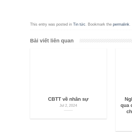
This entry was posted in
Tin tức
. Bookmark the
permalink
.
Bài viết liên quan
CBTT về nhân sự
Ng
qua 
Jul 2, 2024
ch