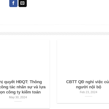
hị quyết HĐQT: Thông
CBTT QĐ nghỉ việc củ
công tác nhân sự và lựa
người nội bộ
ọn công ty kiểm toán
Feb 23, 2024
May 30, 2024