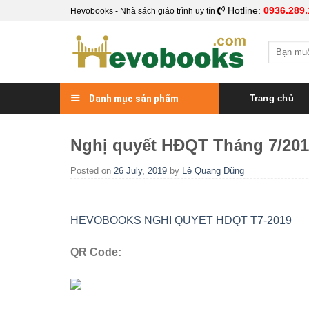
Skip
Hotline:
0936.289.
Hevobooks - Nhà sách giáo trình uy tín
to
content
Search
for:
Danh mục sản phẩm
Trang chủ
Nghị quyết HĐQT Tháng 7/20
Posted on
26 July, 2019
by
Lê Quang Dũng
HEVOBOOKS NGHI QUYET HDQT T7-2019
QR Code: