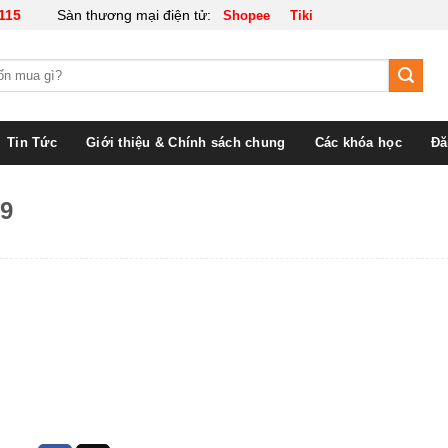
115
Sàn thương mại điện tử:
Shopee
Tiki
Tin Tức
Giới thiệu & Chính sách chung
Các khóa học
Đă
19