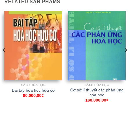
RELATED SẢN PHẨMS
SÁCH HÓA HỌC
SÁCH HÓA HỌC
Cơ sở lí thuyết các phản ứng
Bài tập hoá học hữu cơ
hóa học
90.000,00
₫
160.000,00
₫