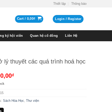
Thiết lập
Thông báo
Cart /
0,00
₫
Login / Register
ng ký hội viên
Quan hệ cổ đông
Liên Hệ
 lý thuyết các quá trình hoá học
0,00
₫
ock
15
s:
Sách Hóa Học
,
Thư viện