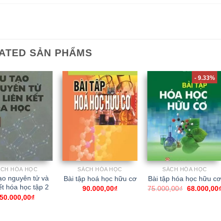
ATED SẢN PHẨMS
- 9.33%
ÁCH HÓA HỌC
SÁCH HÓA HỌC
SÁCH HÓA HỌC
ạo nguyên tử và
Bài tập hoá học hữu cơ
Bài tập hóa học hữu c
ết hóa học tập 2
90.000,00
₫
75.000,00
₫
68.000,00
50.000,00
₫