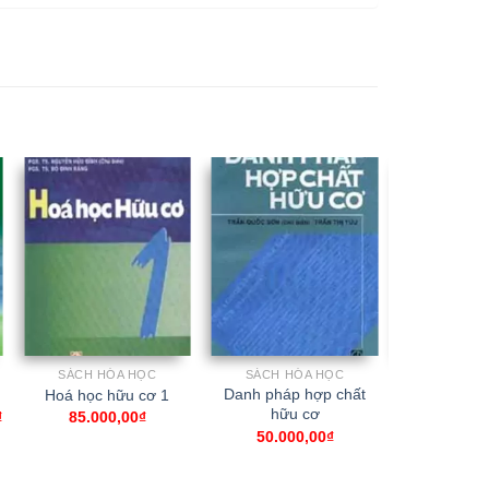
SÁCH HÓA HỌC
SÁCH HÓA HỌC
SÁCH H
Danh pháp hợp chất
ơ
Hoá học hữu cơ 1
Hóa phân tí
hữu cơ
₫
85.000,00
₫
105.00
50.000,00
₫