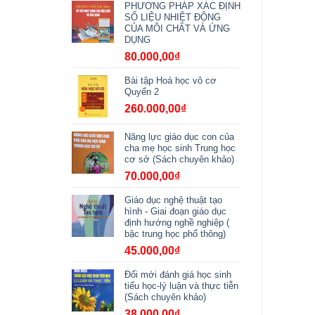
PHƯƠNG PHÁP XÁC ĐỊNH
SỐ LIỆU NHIỆT ĐỘNG
CỦA MÔI CHẤT VÀ ỨNG
DỤNG
80.000,00
₫
Bài tập Hoá học vô cơ
Quyển 2
260.000,00
₫
Năng lực giáo dục con của
cha mẹ học sinh Trung học
cơ sở (Sách chuyên khảo)
70.000,00
₫
Giáo dục nghệ thuật tạo
hình - Giai đoạn giáo dục
định hướng nghề nghiệp (
bậc trung học phổ thông)
45.000,00
₫
Đổi mới đánh giá học sinh
tiểu học-lý luận và thực tiễn
(Sách chuyên khảo)
38.000,00
₫