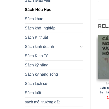
Sách Giáo viên
Sách Hóa Học
Sách khác
REL
Sách khởi nghiệp
Sách Kĩ thuật
Sách kinh doanh
Sách Kinh Tế
OUT OF STOCK
Sách kỹ năng
Sách kỹ năng sống
Sách Lịch sử
SÁCH HÓA HỌC
SÁCH HÓA HỌC
S
Cơ sở lí thuyết hoá học
Cơ sở lí thuyết các
Cấu t
Phần 1
phản ứng hóa học
liên k
Sách luật
18.000,00
₫
160.000,00
₫
1
sách môi trường đất