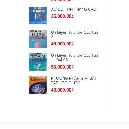
XƠ DỆT TÍNH NĂNG CAO
35.000,00
₫
Ôn Luyện Toán Sơ Cấp Tập
2
45.000,00
₫
Ôn Luyện Toán Sơ Cấp Tập
1 - Đại Số
55.000,00
₫
PHƯƠNG PHÁP GIẢI BÀI
TẬP LÔGIC HỌC
43.000,00
₫