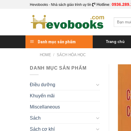
Skip
Hotline:
0936.289.
Hevobooks - Nhà sách giáo trình uy tín
to
content
Search
for:
Danh mục sản phẩm
Trang chủ
HOME
/
SÁCH HÓA HỌC
DANH MỤC SẢN PHẨM
Điều dưỡng
Khuyến mãi
Miscellaneous
Sách
Sách cơ khí