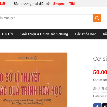
115
Sàn thương mại điện tử:
Shopee
Tiki
Tin Tức
Giới thiệu & Chính sách chung
Các khóa học
Đă
Cơ sở
50.00
Out of st
SKU:
7K0
Categorie