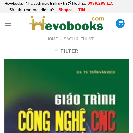
Skip
Hotline:
0936.289.115
Hevobooks - Nhà sách giáo trình uy tín
Sàn thương mại điện tử:
Shopee
Tiki
to
content
HOME
/
SÁCH KĨ THUẬT
FILTER