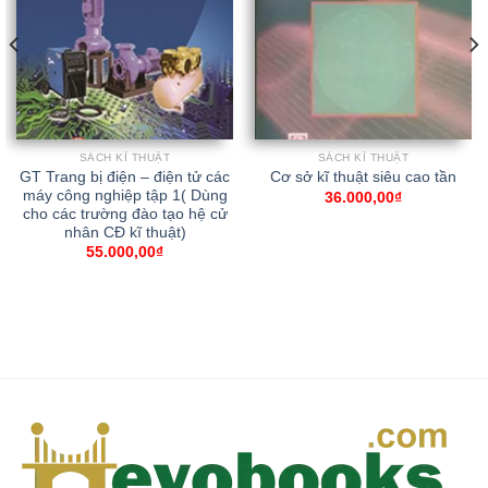
SÁCH KĨ THUẬT
SÁCH KĨ THUẬT
GT Trang bị điện – điện tử các
Cơ sở kĩ thuật siêu cao tần
máy công nghiệp tập 1( Dùng
36.000,00
₫
cho các trường đào tạo hệ cử
nhân CĐ kĩ thuật)
55.000,00
₫