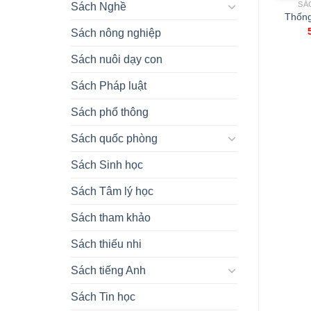
SÁCH TOÁN HỌC
SÁCH TOÁN HỌC
SÁ
Sách Nghề
Toán cao cấp( Dùng
Hình học hoạ hình T2
Thống
cho đào tạo bác sĩ đa
36.000,00
₫
Sách nông nghiệp
khoa)
59.000,00
₫
Sách nuôi dạy con
Sách Pháp luật
Sách phổ thông
Sách quốc phòng
Sách Sinh học
Sách Tâm lý học
Sách tham khảo
Sách thiếu nhi
Sách tiếng Anh
Sách Tin học