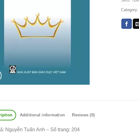
SKU:
7B8
Category
ription
Additional information
Reviews (0)
iả: Nguyễn Tuấn Anh – Số trang: 204