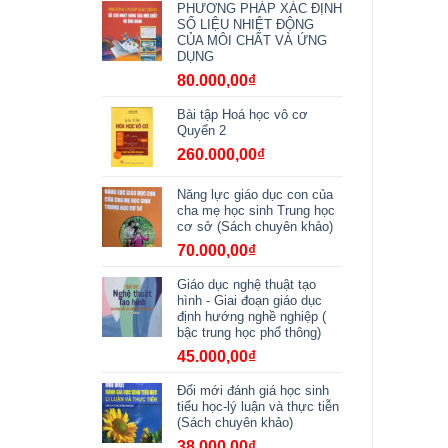
PHƯƠNG PHÁP XÁC ĐỊNH
SỐ LIỆU NHIỆT ĐỘNG
CỦA MÔI CHẤT VÀ ỨNG
DỤNG
80.000,00
₫
Bài tập Hoá học vô cơ
Quyển 2
260.000,00
₫
Năng lực giáo dục con của
cha mẹ học sinh Trung học
cơ sở (Sách chuyên khảo)
70.000,00
₫
Giáo dục nghệ thuật tạo
hình - Giai đoạn giáo dục
định hướng nghề nghiệp (
bậc trung học phổ thông)
45.000,00
₫
Đổi mới đánh giá học sinh
tiểu học-lý luận và thực tiễn
(Sách chuyên khảo)
38.000,00
₫