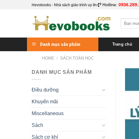
Skip
Hotline:
0936.289.
Hevobooks - Nhà sách giáo trình uy tín
to
content
Search
for:
Danh mục sản phẩm
Trang chủ
HOME
/
SÁCH TOÁN HỌC
DANH MỤC SẢN PHẨM
Điều dưỡng
Khuyến mãi
Miscellaneous
Sách
Sách cơ khí