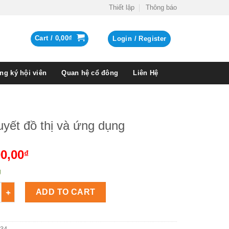
Thiết lập
Thông báo
Cart /
0,00
₫
Login / Register
ng ký hội viên
Quan hệ cổ đông
Liên Hệ
uyết đồ thị và ứng dụng
0,00
₫
g
t đồ thị và ứng dụng Số lượng
ADD TO CART