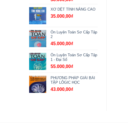
XƠ DỆT TÍNH NĂNG CAO
35.000,00
₫
Ôn Luyện Toán Sơ Cấp Tập
2
45.000,00
₫
Ôn Luyện Toán Sơ Cấp Tập
1 - Đại Số
55.000,00
₫
PHƯƠNG PHÁP GIẢI BÀI
TẬP LÔGIC HỌC
43.000,00
₫