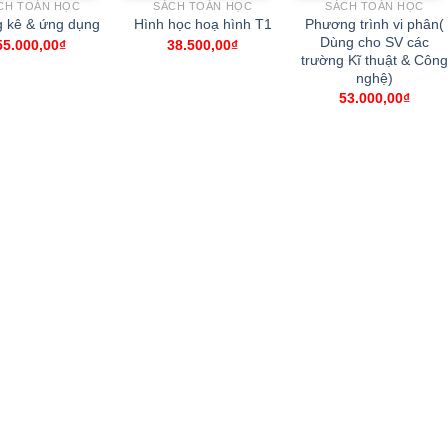
CH TOÁN HỌC
SÁCH TOÁN HỌC
SÁCH TOÁN HỌC
Phương trình vi phân(
 kê & ứng dụng
Hình học hoạ hình T1
Dùng cho SV các
55.000,00
₫
38.500,00
₫
trường Kĩ thuật & Công
nghệ)
53.000,00
₫