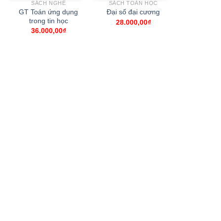
SÁCH NGHỀ
SÁCH TOÁN HỌC
SÁCH TO
GT Toán ứng dụng
Bài tập To
Ðại số đại cương
trong tin học
tập hai (Phé
28.000,00
₫
tích một 
36.000,00
₫
48.00