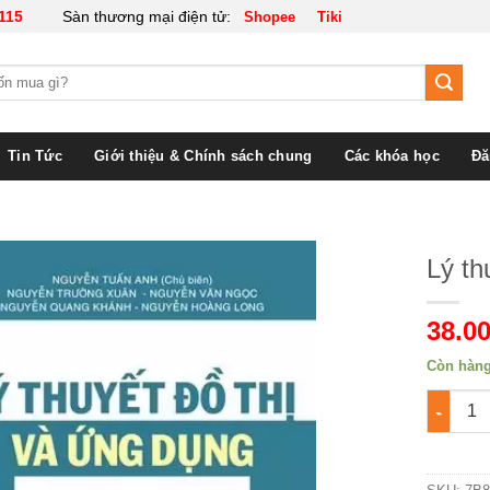
115
Sàn thương mại điện tử:
Shopee
Tiki
Tin Tức
Giới thiệu & Chính sách chung
Các khóa học
Đă
Lý th
38.00
Còn hàn
Lý thuyế