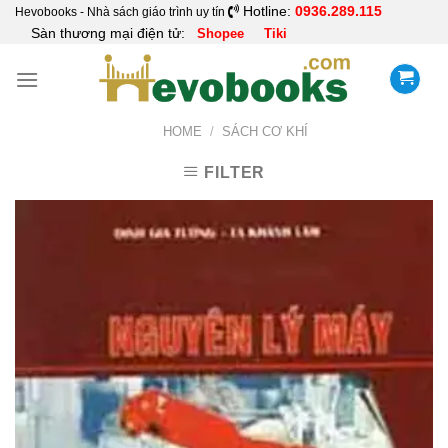
Skip
Hotline:
0936.289.115
Hevobooks - Nhà sách giáo trình uy tín
Sàn thương mại điện tử:
Shopee
Tiki
to
content
HOME
/
SÁCH CƠ KHÍ
FILTER