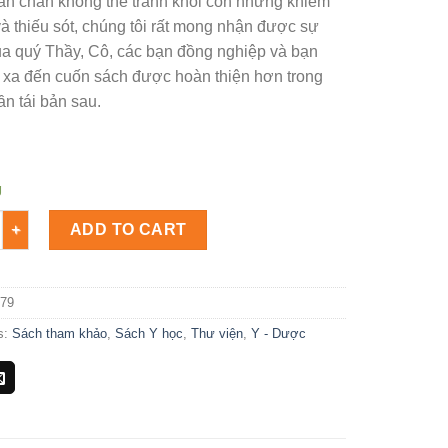
ắn chắn không thể tránh khỏi còn những khiếm
à thiếu sót, chúng tôi rất mong nhận được sự
ủa quý Thầy, Cô, các bạn đồng nghiệp và bạn
 xa đến cuốn sách được hoàn thiện hơn trong
n tái bản sau.
g
ẻ em Số lượng
ADD TO CART
79
s:
Sách tham khảo
,
Sách Y học
,
Thư viện
,
Y - Dược