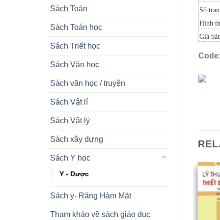
Sách Toán
Số tran
Hình t
Sách Toán học
Giá bá
Sách Triết học
Code
Sách Văn học
Sách văn học / truyện
Sách Vật lí
Sách Vật lý
Sách xây dựng
REL
Sách Y học
Y - Dược
Sách y- Răng Hàm Mặt
OUT OF STOCK
OUT OF STOCK
Tham khảo về sách giáo dục