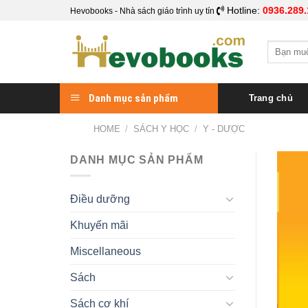
Skip
Hotline:
0936.289.
Hevobooks - Nhà sách giáo trình uy tín
to
content
Search
for:
Danh mục sản phẩm
Trang chủ
HOME
/
SÁCH Y HỌC
/
Y - DƯỢC
DANH MỤC SẢN PHẨM
Điều dưỡng
Khuyến mãi
Miscellaneous
Sách
Sách cơ khí