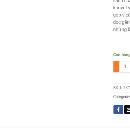
sách ch
khuyết v
góp ý c
đọc gần
những lầ
Còn hàn
Răng tr
SKU:
7X7
Categorie