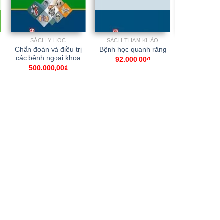
SÁCH Y HỌC
SÁCH THAM KHẢO
SÁCH 
Chẩn đoán và điều trị
Chẩn đoán
Bệnh học quanh răng
các bệnh ngoại khoa
đường và 
92.000,00
₫
500.000,00
₫
160.00