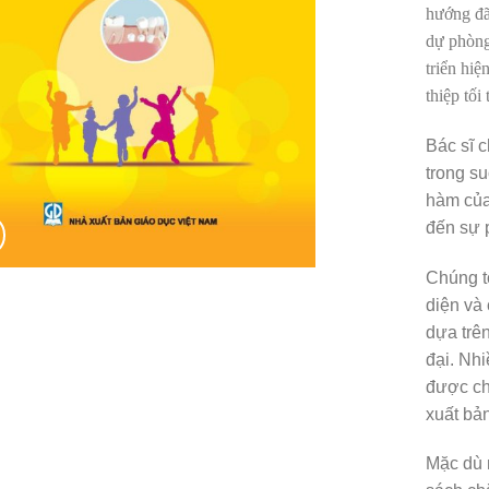
hướng đã 
dự phòng
triển hi
thiệp tối 
Bác sĩ c
trong su
hàm của 
đến sự 
Chúng t
diện và
dựa trê
đại. Nh
được ch
xuất bả
Mặc dù 