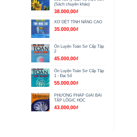
(Sách chuyên khảo)
38.000,00
₫
XƠ DỆT TÍNH NĂNG CAO
35.000,00
₫
Ôn Luyện Toán Sơ Cấp Tập
2
45.000,00
₫
Ôn Luyện Toán Sơ Cấp Tập
1 - Đại Số
55.000,00
₫
PHƯƠNG PHÁP GIẢI BÀI
TẬP LÔGIC HỌC
43.000,00
₫