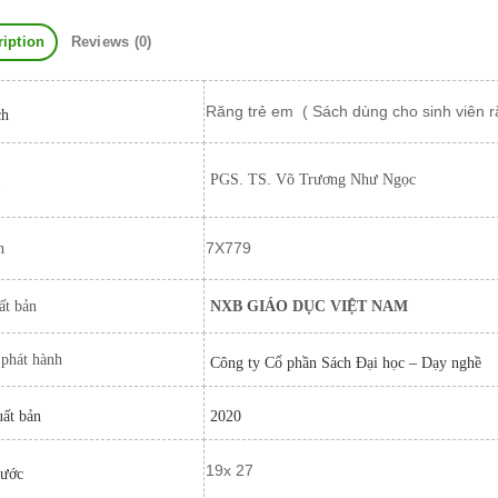
ription
Reviews (0)
Răng trẻ em ( Sách dùng cho sinh viên
ch
PGS. TS. Võ Trương Như Ngọc
7X779
h
ất bản
NXB GIÁO DỤC VIỆT NAM
 phát hành
Công ty Cổ phần Sách Đại học – Dạy nghề
ất bản
2020
19x 27
hước