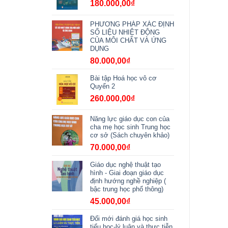
180.000,00
₫
PHƯƠNG PHÁP XÁC ĐỊNH
SỐ LIỆU NHIỆT ĐỘNG
CỦA MÔI CHẤT VÀ ỨNG
DỤNG
80.000,00
₫
Bài tập Hoá học vô cơ
Quyển 2
260.000,00
₫
Năng lực giáo dục con của
cha mẹ học sinh Trung học
cơ sở (Sách chuyên khảo)
70.000,00
₫
Giáo dục nghệ thuật tạo
hình - Giai đoạn giáo dục
định hướng nghề nghiệp (
bậc trung học phổ thông)
45.000,00
₫
Đổi mới đánh giá học sinh
tiểu học-lý luận và thực tiễn