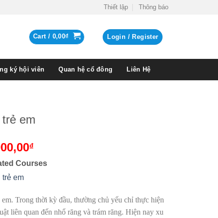
Thiết lập
Thông báo
Cart /
0,00
₫
Login / Register
ng ký hội viên
Quan hệ cổ đông
Liên Hệ
 trẻ em
000,00
₫
ated Courses
 trẻ em
 em. Trong thời kỳ đầu, thường chủ yếu chỉ thực hiện
uật liên quan đến nhổ răng và trám răng. Hiện nay xu