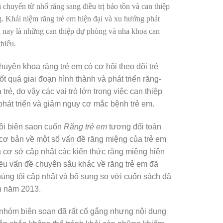
chuyển từ nhổ răng sang điều trị bảo tồn và can thiệp
. Khái niệm răng trẻ em hiện đại và xu hướng phát
ện nay là những can thiệp dự phòng và nha khoa can
thiểu.
huyên khoa răng trẻ em có cơ hội theo dõi trẻ
ốt quá giai đoạn hình thành và phát triển răng-
trẻ, do vậy các vai trò lớn trong việc can thiệp
phát triển và giảm nguy cơ mắc bệnh trẻ em.
ôi biên saon cuốn
Răng trẻ em
tương đối toàn
 cơ bản về một số vấn đề răng miệng của trẻ em
n cơ sở cập nhật các kiến thức răng miệng hiện
iều vấn đề chuyên sâu khác về răng trẻ em đã
úng tôi cập nhật và bổ sung so với cuốn sách đã
n năm 2013.
nhóm biên soạn đã rất cố gắng nhưng nội dung