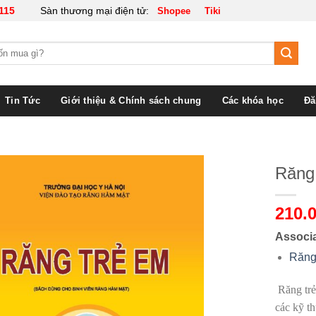
115
Sàn thương mại điện tử:
Shopee
Tiki
Tin Tức
Giới thiệu & Chính sách chung
Các khóa học
Đă
Răng
210.
Associ
Răng
Răng trẻ
các kỹ th