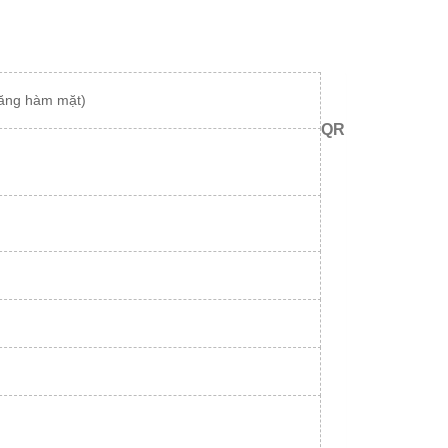
 răng hàm mặt)
QR