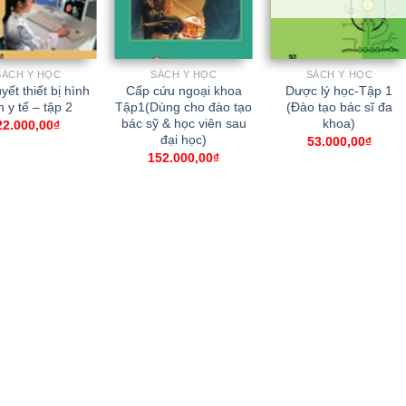
SÁCH Y HỌC
SÁCH Y HỌC
SÁCH Y HỌC
yết thiết bị hình
Cấp cứu ngoại khoa
Dược lý học-Tập 1
 y tế – tập 2
Tập1(Dùng cho đào tạo
(Đào tạo bác sĩ đa
bác sỹ & học viên sau
khoa)
22.000,00
₫
đại học)
53.000,00
₫
152.000,00
₫