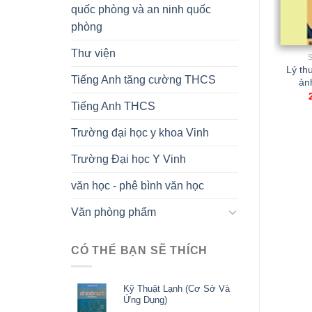
quốc phòng và an ninh quốc
phòng
Thư viện
SÁCH Y HỌC
SÁCH THAM KHẢO
Ký sinh trùng (Dùng
Lý thu
Thực vật dược
Tiếng Anh tăng cường THCS
cho ĐH Y Dược TP
ảnh
85.000,00
₫
HCM)
Tiếng Anh THCS
80.000,00
₫
Trường đại học y khoa Vinh
Trường Đại học Y Vinh
văn học - phê bình văn học
Văn phòng phẩm
CÓ THỂ BẠN SẼ THÍCH
Kỹ Thuật Lạnh (Cơ Sở Và
Ứng Dụng)