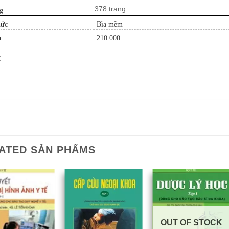
378 trang
g
hức
Bìa mềm
n
210.000
:
ATED SẢN PHẨMS
OUT OF STOCK