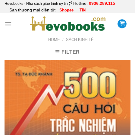
Skip
Hotline:
0936.289.115
Hevobooks - Nhà sách giáo trình uy tín
Sàn thương mại điện tử:
Shopee
Tiki
to
content
HOME
/
SÁCH KINH TẾ
FILTER