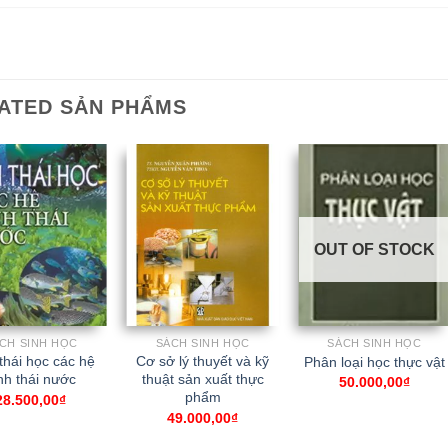
ATED SẢN PHẨMS
OUT OF STOCK
CH SINH HỌC
SÁCH SINH HỌC
SÁCH SINH HỌC
thái học các hệ
Cơ sở lý thuyết và kỹ
Phân loại học thực vật
nh thái nước
thuật sản xuất thực
50.000,00
₫
phẩm
28.500,00
₫
49.000,00
₫