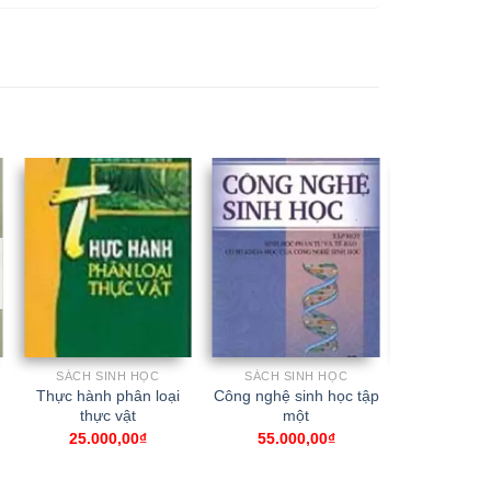
SÁCH SINH HỌC
SÁCH SINH HỌC
SÁCH SI
Thực hành phân loại
Công nghệ sinh học tập
Cơ sở sinh 
thực vật
một
65.00
25.000,00
₫
55.000,00
₫