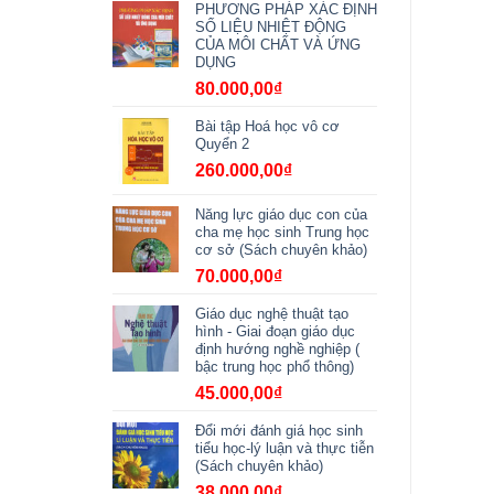
PHƯƠNG PHÁP XÁC ĐỊNH
SỐ LIỆU NHIỆT ĐỘNG
CỦA MÔI CHẤT VÀ ỨNG
DỤNG
80.000,00
₫
Bài tập Hoá học vô cơ
Quyển 2
260.000,00
₫
Năng lực giáo dục con của
cha mẹ học sinh Trung học
cơ sở (Sách chuyên khảo)
70.000,00
₫
Giáo dục nghệ thuật tạo
hình - Giai đoạn giáo dục
định hướng nghề nghiệp (
bậc trung học phổ thông)
45.000,00
₫
Đổi mới đánh giá học sinh
tiểu học-lý luận và thực tiễn
(Sách chuyên khảo)
38.000,00
₫