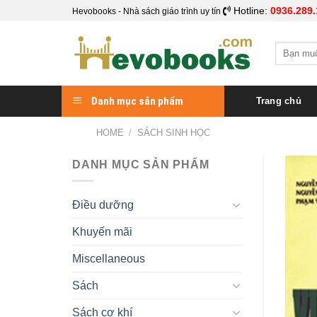
Skip
Hotline:
0936.289.
Hevobooks - Nhà sách giáo trình uy tín
to
content
Search
for:
Danh mục sản phẩm
Trang chủ
HOME
/
SÁCH SINH HỌC
DANH MỤC SẢN PHẨM
Điều dưỡng
Khuyến mãi
Miscellaneous
Sách
Sách cơ khí