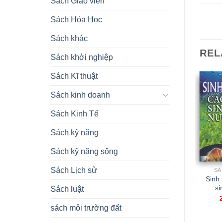
Sách Giáo viên
Sách Hóa Học
Sách khác
REL
Sách khởi nghiệp
Sách Kĩ thuật
Sách kinh doanh
Sách Kinh Tế
Sách kỹ năng
Sách kỹ năng sống
Sách Lịch sử
SÁCH SINH HỌC
SÁCH SINH HỌC
SÁ
GT Thương phẩm hàng
GT Sinh thái học động
Sinh 
thực phẩm
vật có xương sống ở
si
Sách luật
cạn
23.500,00
₫
50.000,00
₫
sách môi trường đất