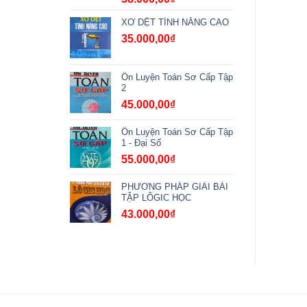
XƠ DỆT TÍNH NĂNG CAO
35.000,00
₫
Ôn Luyện Toán Sơ Cấp Tập
2
45.000,00
₫
Ôn Luyện Toán Sơ Cấp Tập
1 - Đại Số
55.000,00
₫
PHƯƠNG PHÁP GIẢI BÀI
TẬP LÔGIC HỌC
43.000,00
₫