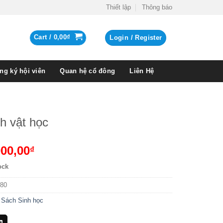
Thiết lập
Thông báo
Cart /
0,00
₫
Login / Register
ng ký hội viên
Quan hệ cổ đông
Liên Hệ
nh vật học
000,00
₫
ock
80
:
Sách Sinh học