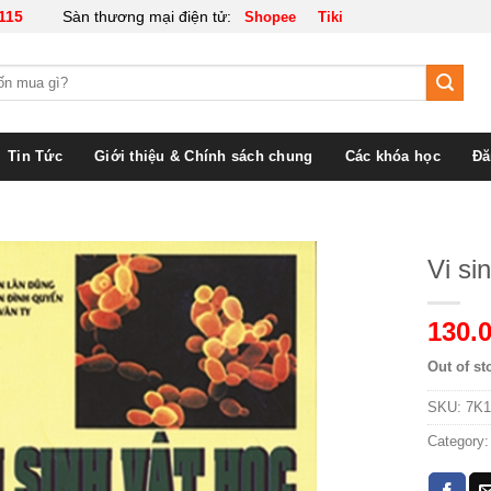
115
Sàn thương mại điện tử:
Shopee
Tiki
Tin Tức
Giới thiệu & Chính sách chung
Các khóa học
Đă
Vi si
130.
Out of st
SKU:
7K1
Category