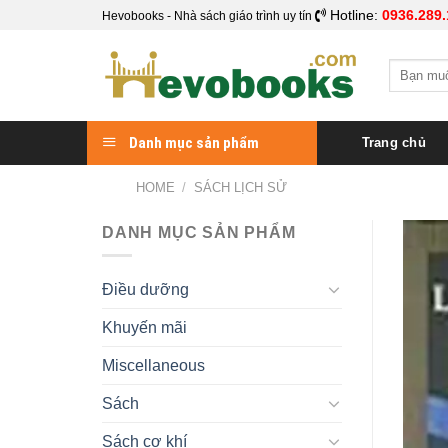
Skip
Hotline:
0936.289.
Hevobooks - Nhà sách giáo trình uy tín
to
content
Search
for:
Danh mục sản phẩm
Trang chủ
HOME
/
SÁCH LỊCH SỬ
DANH MỤC SẢN PHẨM
Điều dưỡng
Khuyến mãi
Miscellaneous
Sách
Sách cơ khí