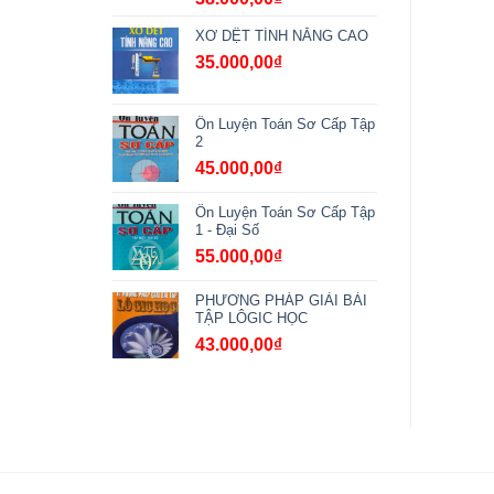
XƠ DỆT TÍNH NĂNG CAO
35.000,00
₫
Ôn Luyện Toán Sơ Cấp Tập
2
45.000,00
₫
Ôn Luyện Toán Sơ Cấp Tập
1 - Đại Số
55.000,00
₫
PHƯƠNG PHÁP GIẢI BÀI
TẬP LÔGIC HỌC
43.000,00
₫