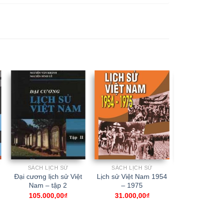
SÁCH LỊCH SỬ
SÁCH LỊCH SỬ
SÁCH L
Đại cương lịch sử Việt
Lịch sử Việt Nam 1954
Lịch sử T
Nam – tập 2
– 1975
Đô
105.000,00
₫
31.000,00
₫
56.00