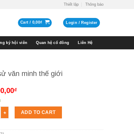
Thiết lập
Thông báo
Cart /
0,00
₫
Login / Register
ng ký hội viên
Quan hệ cổ đông
Liên Hệ
sử văn minh thế giới
0,00
₫
g
văn minh thế giới Số lượng
ADD TO CART