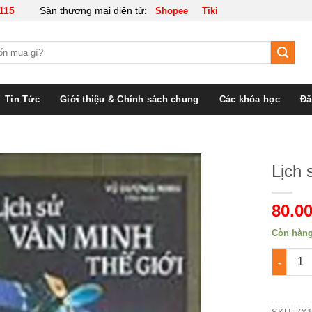
115
Sàn thương mại điện tử:
Shopee
Tiki
Tin Tức
Giới thiệu & Chính sách chung
Các khóa học
Đă
Lịch 
80.00
Còn hàn
Lịch sử 