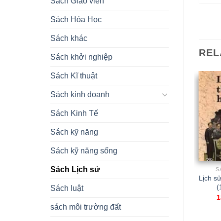
Sách Giáo viên
Sách Hóa Học
Sách khác
REL
Sách khởi nghiệp
Sách Kĩ thuật
Sách kinh doanh
Sách Kinh Tế
Sách kỹ năng
Sách kỹ năng sống
Sách Lịch sử
SÁCH LỊCH SỬ
SÁCH LỊCH SỬ
S
Đại cương lịch sử Việt
GT LỊCH SỬ VIỆT NAM
Lịch sử
Nam(toàn tập)
TỪ 1945 ĐẾN NAY
(
Sách luật
350.000,00
₫
200.000,00
₫
1
sách môi trường đất