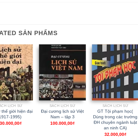
ATED SẢN PHẨMS
ÁCH LỊCH SỬ
SÁCH LỊCH SỬ
SÁCH LỊCH SỬ
 thế giới hiện đại
Đại cương lịch sử Việt
GT Tội phạm học(
1917-1995)
Nam – tập 3
Dùng trong các trường
ĐH chuyên ngành luật
30.000,00
₫
100.000,00
₫
an ninh CA)
32.000,00
₫