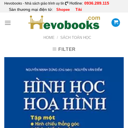
Skip
Hotline:
0936.289.115
Hevobooks - Nhà sách giáo trình uy tín
Sàn thương mại điện tử:
Shopee
Tiki
to
content
HOME
/
SÁCH TOÁN HỌC
FILTER