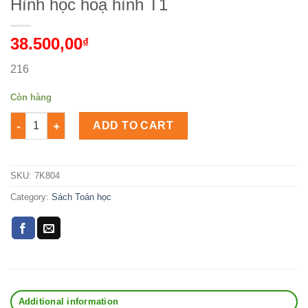
Hình học hoạ hình T1
38.500,00
₫
216
Còn hàng
Hình học hoạ hình T1 Số lượng
ADD TO CART
SKU:
7K804
Category:
Sách Toán học
Additional information