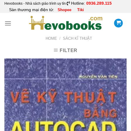
Skip
Hotline:
0936.289.115
Hevobooks - Nhà sách giáo trình uy tín
Sàn thương mại điện tử:
Shopee
Tiki
to
content
HOME
/
SÁCH KĨ THUẬT
FILTER