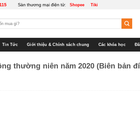
115
Sàn thương mại điện tử:
Shopee
Tiki
Tin Tức
Giới thiệu & Chính sách chung
Các khóa học
Đă
ông thường niên năm 2020 (Biên bản đ