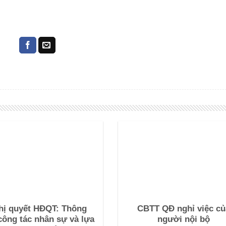
hị quyết HĐQT: Thông
CBTT QĐ nghỉ việc củ
công tác nhân sự và lựa
người nội bộ