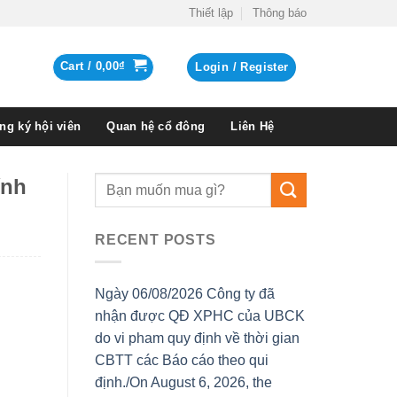
Thiết lập
Thông báo
Cart /
0,00
₫
Login / Register
ng ký hội viên
Quan hệ cổ đông
Liên Hệ
ính
RECENT POSTS
Ngày 06/08/2026 Công ty đã
nhận được QĐ XPHC của UBCK
do vi pham quy định về thời gian
CBTT các Báo cáo theo qui
định./On August 6, 2026, the