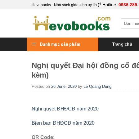
Skip
Hotline:
0936.289.
Hevobooks - Nhà sách giáo trình uy tín
to
content
Search
for:
Danh mục sản phẩm
Trang chủ
Nghị quyết Đại hội đồng cổ đ
kèm)
Posted on
26 June, 2020
by
Lê Quang Dũng
Nghi quyet ĐHĐCĐ năm 2020
Bien ban ĐHĐCĐ năm 2020
QR Code: