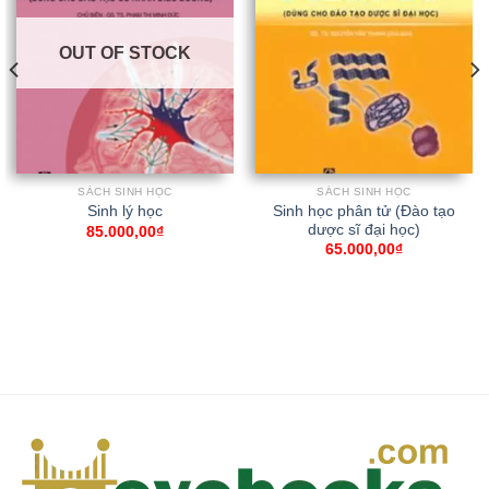
OUT OF STOCK
SÁCH SINH HỌC
SÁCH SINH HỌC
Sinh học phân tử (Đào tạo
Sinh lý học
dược sĩ đại học)
85.000,00
₫
65.000,00
₫