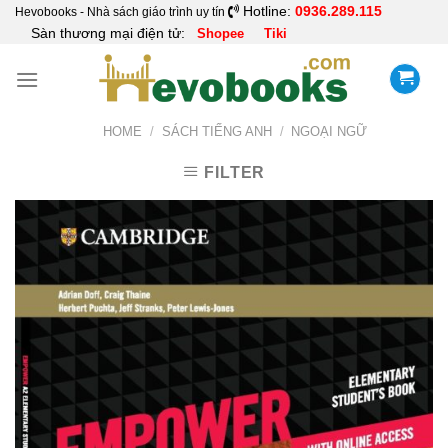
Skip
Hotline:
0936.289.115
Hevobooks - Nhà sách giáo trình uy tín
Sàn thương mại điện tử:
Shopee
Tiki
to
content
HOME
/
SÁCH TIẾNG ANH
/
NGOẠI NGỮ
FILTER