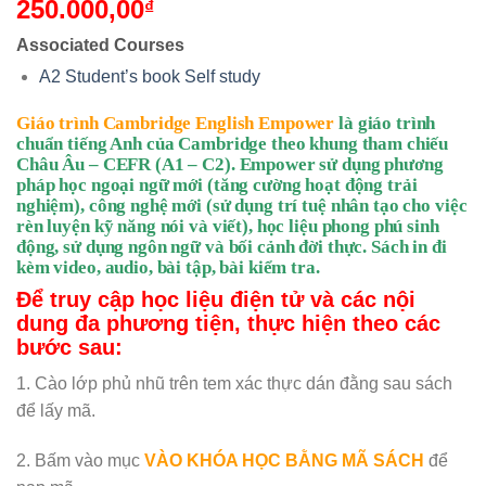
250.000,00
₫
Associated Courses
A2 Student’s book Self study
Giáo trình Cambridge English Empower
là giáo trình
chuẩn tiếng Anh của Cambridge theo khung tham chiếu
Châu Âu – CEFR (A1 – C2). Empower sử dụng phương
pháp học ngoại ngữ mới (tăng cường hoạt động trải
nghiệm), công nghệ mới (sử dụng trí tuệ nhân tạo cho việc
rèn luyện kỹ năng nói và viết), học liệu phong phú sinh
động, sử dụng ngôn ngữ và bối cảnh đời thực. Sách in đi
kèm video, audio, bài tập, bài kiểm tra.
Để truy cập học liệu điện tử và các nội
dung đa phương tiện, thực hiện theo các
bước sau:
1. Cào lớp phủ nhũ trên tem xác thực dán đằng sau sách
để lấy mã.
2. Bấm vào mục
VÀO KHÓA HỌC BẰNG MÃ SÁCH
để