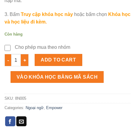
nạp mã.
3. Bấm
Truy cập khóa học này
hoặc bấm chọn
Khóa học
và học liệu đi kèm.
Còn hàng
Cho phép mua theo nhóm
Empower A2 Student's book Self study Số lượng
ADD TO CART
VÀO KHÓA HỌC BẰNG MÃ SÁCH
SKU:
8N005
Categories:
Ngoại ngữ
,
Empower