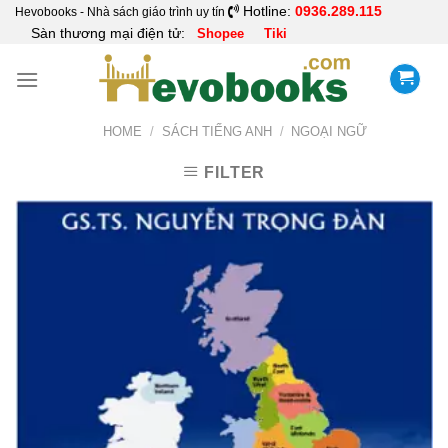
Skip
Hotline:
0936.289.115
Hevobooks - Nhà sách giáo trình uy tín
Sàn thương mại điện tử:
Shopee
Tiki
to
content
HOME
/
SÁCH TIẾNG ANH
/
NGOẠI NGỮ
FILTER