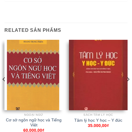
RELATED SẢN PHẨMS
NGOẠI NGỮ
SÁCH TÂM LÝ HỌC
Cơ sở ngôn ngữ học và Tiếng
Tâm lý học Y học – Y đức
Việt
35.000,00
₫
60.000,00
₫