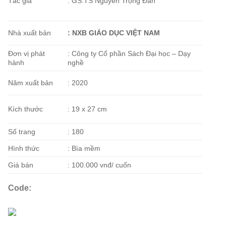
Tác giả
: GS.TS Nguyễn Trọng Đàn
Nhà xuất bản
: NXB GIÁO DỤC VIỆT NAM
Đơn vị phát
: Công ty Cổ phần Sách Đại học – Dạy
hành
nghề
Năm xuất bản
: 2020
Kích thước
: 19 x 27 cm
Số trang
: 180
Hình thức
: Bìa mềm
Giá bán
: 100.000 vnđ/ cuốn
Code: