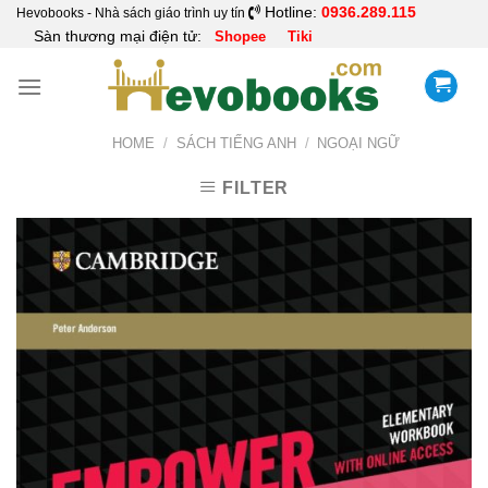
Skip
Hotline:
0936.289.115
Hevobooks - Nhà sách giáo trình uy tín
Sàn thương mại điện tử:
Shopee
Tiki
to
content
HOME
/
SÁCH TIẾNG ANH
/
NGOẠI NGỮ
FILTER