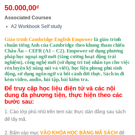
50.000,00
₫
Associated Courses
A2 Workbook Self study
Giáo trình Cambridge English Empower
là giáo trình
chuẩn tiếng Anh của Cambridge theo khung tham chiếu
Châu Âu – CEFR (A1 – C2). Empower sử dụng phương
pháp học ngoại ngữ mới (tăng cường hoạt động trải
nghiệm), công nghệ mới (sử dụng trí tuệ nhân tạo cho việc
rèn luyện kỹ năng nói và viết), học liệu phong phú sinh
động, sử dụng ngôn ngữ và bối cảnh đời thực. Sách in đi
kèm video, audio, bài tập, bài kiểm tra.
Để truy cập học liệu điện tử và các nội
dung đa phương tiện, thực hiện theo các
bước sau:
1. Cào lớp phủ nhũ trên tem xác thực dán đằng sau sách
để lấy mã.
2. Bấm vào mục
VÀO KHÓA HỌC BẰNG MÃ SÁCH
để