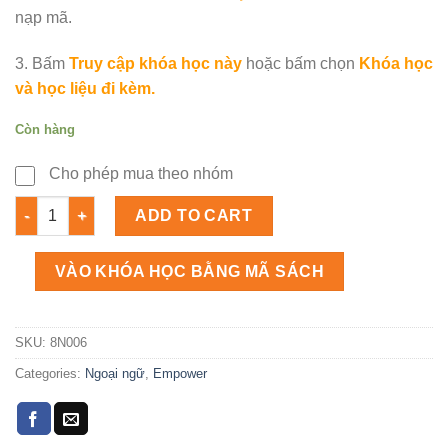
nạp mã.
3. Bấm
Truy cập khóa học này
hoặc bấm chọn
Khóa học
và học liệu đi kèm.
Còn hàng
Cho phép mua theo nhóm
Empower A2 Workbook Self study Số lượng
ADD TO CART
VÀO KHÓA HỌC BẰNG MÃ SÁCH
SKU:
8N006
Categories:
Ngoại ngữ
,
Empower