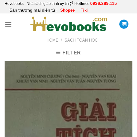
Skip
Hotline:
0936.289.115
Hevobooks - Nhà sách giáo trình uy tín
Sàn thương mại điện tử:
Shopee
Tiki
to
content
HOME
/
SÁCH TOÁN HỌC
FILTER