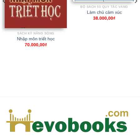
BỘ SÁCH 50 QUY TẮC VÀNG
Làm chủ cảm xúc
38.000,00
₫
SÁCH KỸ NĂNG SỐNG
Nhập môn triết học
70.000,00
₫