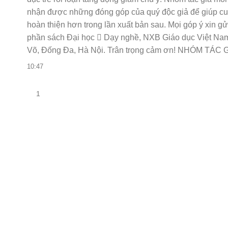
nhận được những đóng góp của quý độc giả để giúp c
hoàn thiện hơn trong lần xuất bản sau. Mọi góp ý xin g
phần sách Đại học  Dạy nghề, NXB Giáo dục Việt Na
Võ, Đống Đa, Hà Nội. Trân trọng cảm ơn! NHÓM TÁC 
10:47
/-stro
1
/-
strong