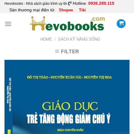
Skip
Hotline:
0936.289.115
Hevobooks - Nhà sách giáo trình uy tín
Sàn thương mại điện tử:
Shopee
Tiki
to
content
HOME
/
SÁCH KỸ NĂNG SỐNG
FILTER