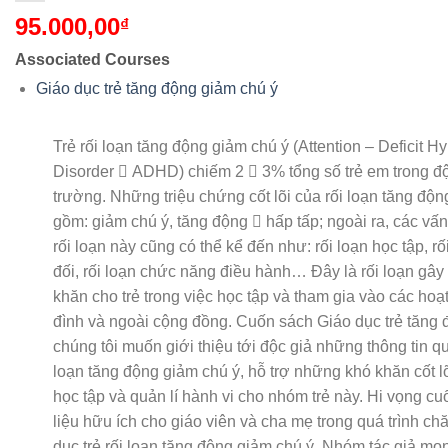
95.000,00
₫
Associated Courses
Giáo dục trẻ tăng động giảm chú ý
Trẻ rối loạn tăng động giảm chú ý (Attention – Deficit Hy
Disorder  ADHD) chiếm 2  3% tổng số trẻ em trong độ
trường. Những triệu chứng cốt lõi của rối loạn tăng độn
gồm: giảm chú ý, tăng động  hấp tấp; ngoài ra, các vấn
rối loạn này cũng có thể kể đến như: rối loạn học tập, r
đối, rối loạn chức năng điều hành… Đây là rối loạn gây
khăn cho trẻ trong việc học tập và tham gia vào các hoạt
đình và ngoài cộng đồng. Cuốn sách Giáo dục trẻ tăng 
chúng tôi muốn giới thiệu tới độc giả những thông tin qu
loạn tăng động giảm chú ý, hỗ trợ những khó khăn cốt l
học tập và quản lí hành vi cho nhóm trẻ này. Hi vọng cuố
liệu hữu ích cho giáo viên và cha mẹ trong quá trình ch
dục trẻ rối loạn tăng động giảm chú ý. Nhóm tác giả m