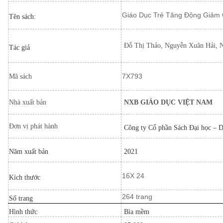
Giáo Dục Trẻ Tăng Động Giảm 
Tên sách:
Đỗ Thị Thảo, Nguyễn Xuân Hải, 
Tác giả
7X793
Mã sách
Nhà xuất bản
NXB GIÁO DỤC VIỆT NAM
Đơn vị phát hành
Công ty Cổ phần Sách Đại học – 
Năm xuất bản
2021
16X 24
Kích thước
264 trang
Số trang
Hình thức
Bìa mềm