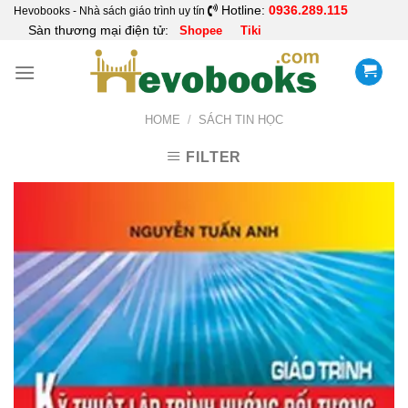
Skip
Hotline:
0936.289.115
Hevobooks - Nhà sách giáo trình uy tín
Sàn thương mại điện tử:
Shopee
Tiki
to
content
HOME
/
SÁCH TIN HỌC
FILTER