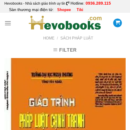
Skip
Hotline:
0936.289.115
Hevobooks - Nhà sách giáo trình uy tín
Sàn thương mại điện tử:
Shopee
Tiki
to
content
HOME
/
SÁCH PHÁP LUẬT
FILTER