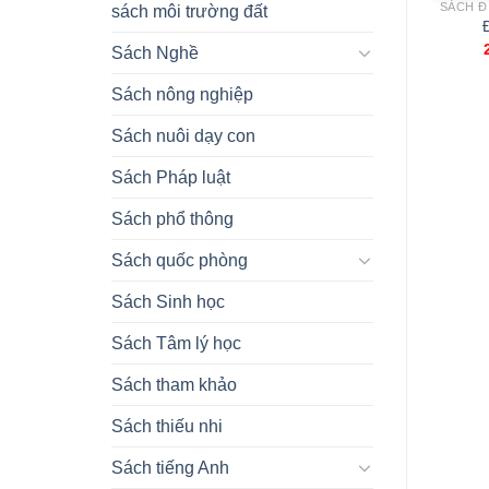
SÁCH CĐ NGHỀ BÁCH KHOA HÀ NỘI
SÁCH ĐIỆN TỬ - ĐIỆN LẠNH
sách môi trường đất
Bài Giảng cơ học lý
GT Thiết kế hệ thống
thuyết
lạnh
Sách Nghề
33.000,00
₫
68.000,00
₫
Sách nông nghiệp
Sách nuôi dạy con
Sách Pháp luật
Sách phổ thông
Sách quốc phòng
Sách Sinh học
Sách Tâm lý học
Sách tham khảo
Sách thiếu nhi
Sách tiếng Anh