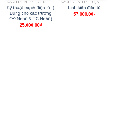
SÁCH ĐIỆN TỬ - ĐIỆN LẠNH
SÁCH ĐIỆN TỬ - ĐIỆN LẠNH
Kỹ thuật mạch điện tử I(
Thiết bị điề
Linh kiện điện tử
Dùng cho các trường
trình PLC 
57.000,00
₫
CĐ Nghề & TC Nghề)
sinh viên h
và đại
25.000,00
₫
19.00