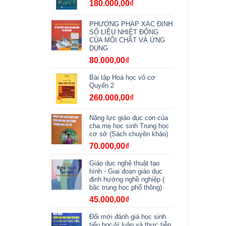
180.000,00
₫
PHƯƠNG PHÁP XÁC ĐỊNH
SỐ LIỆU NHIỆT ĐỘNG
CỦA MÔI CHẤT VÀ ỨNG
DỤNG
80.000,00
₫
Bài tập Hoá học vô cơ
Quyển 2
260.000,00
₫
Năng lực giáo dục con của
cha mẹ học sinh Trung học
cơ sở (Sách chuyên khảo)
70.000,00
₫
Giáo dục nghệ thuật tạo
hình - Giai đoạn giáo dục
định hướng nghề nghiệp (
bậc trung học phổ thông)
45.000,00
₫
Đổi mới đánh giá học sinh
tiểu học-lý luận và thực tiễn