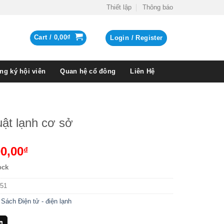
Thiết lập
Thông báo
Cart /
0,00
₫
Login / Register
ng ký hội viên
Quan hệ cổ đông
Liên Hệ
uật lạnh cơ sở
0,00
₫
ock
51
:
Sách Điện tử - điện lạnh