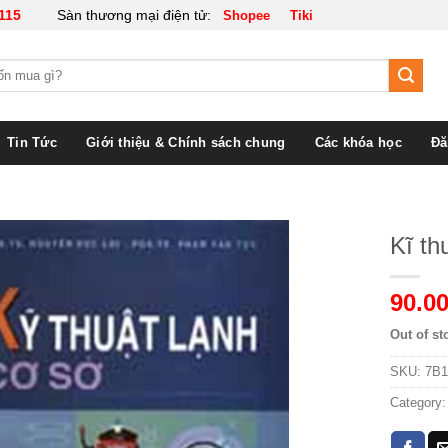
115
Sàn thương mại điện tử:
Shopee
Tiki
Tin Tức
Giới thiệu & Chính sách chung
Các khóa học
Đă
Kĩ th
90.00
Out of st
SKU:
7B1
Category