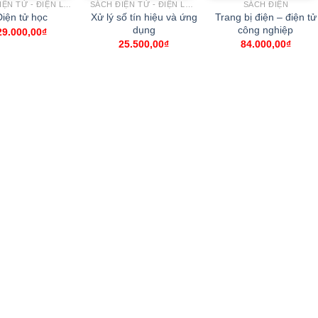
SÁCH ĐIỆN TỬ - ĐIỆN LẠNH
SÁCH ĐIỆN TỬ - ĐIỆN LẠNH
SÁCH ĐIỆN
Xử lý số tín hiệu và ứng
Trang bị điện – điện tử
Điện tử học
dụng
công nghiệp
29.000,00
₫
25.500,00
₫
84.000,00
₫