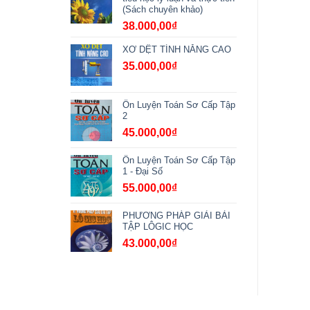
(Sách chuyên khảo)
38.000,00
₫
XƠ DỆT TÍNH NĂNG CAO
35.000,00
₫
Ôn Luyện Toán Sơ Cấp Tập
2
45.000,00
₫
Ôn Luyện Toán Sơ Cấp Tập
1 - Đại Số
55.000,00
₫
PHƯƠNG PHÁP GIẢI BÀI
TẬP LÔGIC HỌC
43.000,00
₫