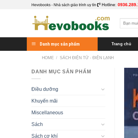
Skip
Hotline:
0936.289.
Hevobooks - Nhà sách giáo trình uy tín
to
content
Search
for:
Danh mục sản phẩm
Trang chủ
HOME
/
SÁCH ĐIỆN TỬ - ĐIỆN LẠNH
DANH MỤC SẢN PHẨM
Điều dưỡng
Khuyến mãi
Miscellaneous
Sách
Sách cơ khí