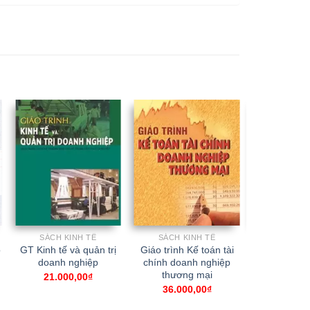
SÁCH KINH TẾ
SÁCH KINH TẾ
SÁCH K
o
GT Kinh tế và quản trị
Giáo trình Kế toán tài
GT Nguyên 
doanh nghiệp
chính doanh nghiệp
học vĩ mô 
thương mại
SV các trư
21.000,00
₫
khối ki
36.000,00
₫
45.00