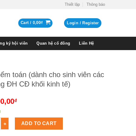
Thiết lập
Thông báo
Cart /
0,00
₫
Login / Register
ng ký hội viên
Quan hệ cổ đông
Liên Hệ
ểm toán (dành cho sinh viên các
g ĐH CĐ khối kinh tế)
0,00
₫
g
toán (dành cho sinh viên các trường ĐH CĐ khối kinh tế) Số lượ
ADD TO CART