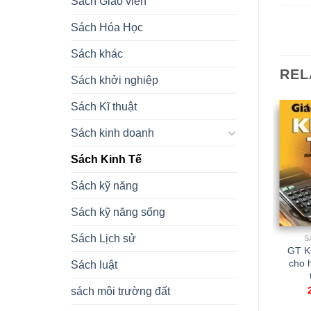
Sách Giáo viên
Sách Hóa Học
Sách khác
REL
Sách khởi nghiệp
Sách Kĩ thuật
Sách kinh doanh
Sách Kinh Tế
Sách kỹ năng
Sách kỹ năng sống
Sách Lịch sử
SÁCH KINH TẾ
SÁCH KINH TẾ
S
Giáo trình kinh tế quốc
Giáo trình phân tích &
GT K
tế
quản lí dự án đầu tư
cho 
Sách luật
36.000,00
₫
65.000,00
₫
sách môi trường đất