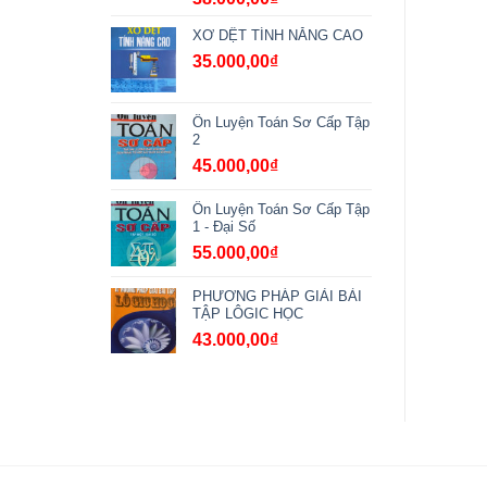
XƠ DỆT TÍNH NĂNG CAO
35.000,00
₫
Ôn Luyện Toán Sơ Cấp Tập
2
45.000,00
₫
Ôn Luyện Toán Sơ Cấp Tập
1 - Đại Số
55.000,00
₫
PHƯƠNG PHÁP GIẢI BÀI
TẬP LÔGIC HỌC
43.000,00
₫