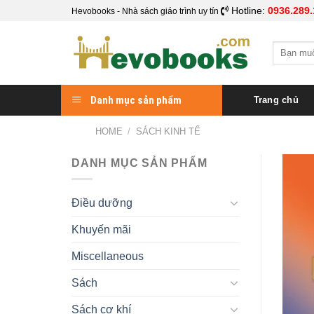
Skip
Hotline:
0936.289.
Hevobooks - Nhà sách giáo trình uy tín
to
content
Search
for:
Danh mục sản phẩm
Trang chủ
HOME
/
SÁCH KINH TẾ
DANH MỤC SẢN PHẨM
Điều dưỡng
Khuyến mãi
Miscellaneous
Sách
Sách cơ khí