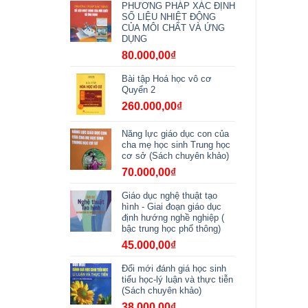
PHƯƠNG PHÁP XÁC ĐỊNH
SỐ LIỆU NHIỆT ĐỘNG
CỦA MÔI CHẤT VÀ ỨNG
DỤNG
80.000,00
₫
Bài tập Hoá học vô cơ
Quyển 2
260.000,00
₫
Năng lực giáo dục con của
cha mẹ học sinh Trung học
cơ sở (Sách chuyên khảo)
70.000,00
₫
Giáo dục nghệ thuật tạo
hình - Giai đoạn giáo dục
định hướng nghề nghiệp (
bậc trung học phổ thông)
45.000,00
₫
Đổi mới đánh giá học sinh
tiểu học-lý luận và thực tiễn
(Sách chuyên khảo)
38.000,00
₫